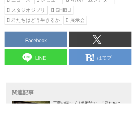
スタジオジブリ
GHIBLI
君たちはどう生きるか
展示会
Facebook
はてブ
LINE
関連記事
三鷹の森ジブリ美術館で、「君たちは
どう生きるか展 第三部 背景美術編」
が本日から開催。宮﨑 駿監督が “アニ
メーション映画の品格を決める” と語
る背景美術の魅力を、自分の目で体験
Stereo Sound ONLINE-i
しよう
『君たちはどう生きるか』UHDブルー