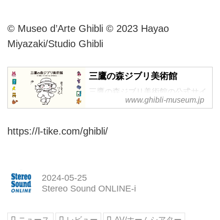
© Museo d’Arte Ghibli © 2023 Hayao
Miyazaki/Studio Ghibli
三鷹の森ジブリ美術館
三鷹の森ジブリ美術館の公式サイ
www.ghibli-museum.jp
トです。『迷子になろうよ、いっ
しょに。』をキャッチコピーにし
た不思議な美術館です。入場券は
https://l-tike.com/ghibli/
日時指定の予約制。
2024-05-25
Stereo Sound ONLINE-i
ニュース
レビュー
AV/ホームシアター