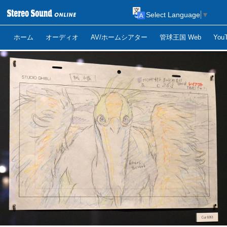
Select Language
▼
ホーム
オーディオ
AV/ホームシアター
管球王国 Web
Yo