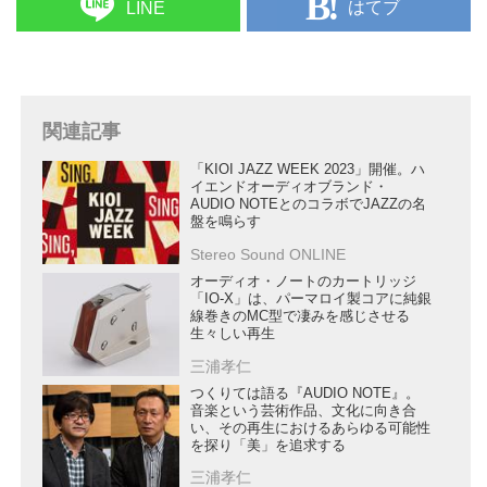
はてブ
LINE
関連記事
「KIOI JAZZ WEEK 2023」開催。ハ
イエンドオーディオブランド・
AUDIO NOTEとのコラボでJAZZの名
盤を鳴らす
Stereo Sound ONLINE
オーディオ・ノートのカートリッジ
「IO-X」は、パーマロイ製コアに純銀
線巻きのMC型で凄みを感じさせる
生々しい再生
三浦孝仁
つくりては語る『AUDIO NOTE』。
音楽という芸術作品、文化に向き合
い、その再生におけるあらゆる可能性
を探り「美」を追求する
三浦孝仁