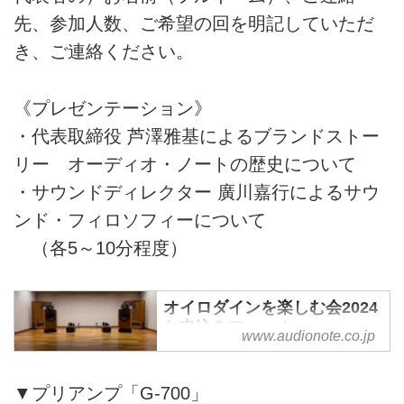
先、参加人数、ご希望の回を明記していただ
き、ご連絡ください。
《プレゼンテーション》
・代表取締役 芦澤雅基によるブランドストー
リー オーディオ・ノートの歴史について
・サウンドディレクター 廣川嘉行によるサウ
ンド・フィロソフィーについて
（各5～10分程度）
オイロダインを楽しむ会2024
お申込みフォーム
www.audionote.co.jp
「オーディオ・ノート特別試聴会
2024」を4月27日(土)、28日(日)
▼プリアンプ「G-700」
に開催いたします。