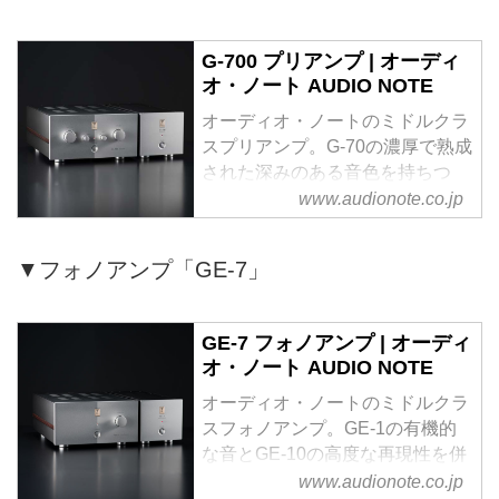
G-700 プリアンプ | オーディ
オ・ノート AUDIO NOTE
オーディオ・ノートのミドルクラ
スプリアンプ。G-70の濃厚で熟成
された深みのある音色を持ちつ
つ、G-1000のように緻密かつ広
www.audionote.co.jp
大な音場、描写力を併せ持ってい
ます。
▼フォノアンプ「GE-7」
GE-7 フォノアンプ | オーディ
オ・ノート AUDIO NOTE
オーディオ・ノートのミドルクラ
スフォノアンプ。GE-1の有機的
な音とGE-10の高度な再現性を併
せ持っています。
www.audionote.co.jp