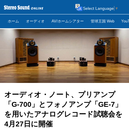
Select Language
▼
ホーム
オーディオ
AV/ホームシアター
管球王国 Web
Yo
オーディオ・ノート、プリアンプ
「G-700」とフォノアンプ「GE-7」
を用いたアナログレコード試聴会を
4月27日に開催