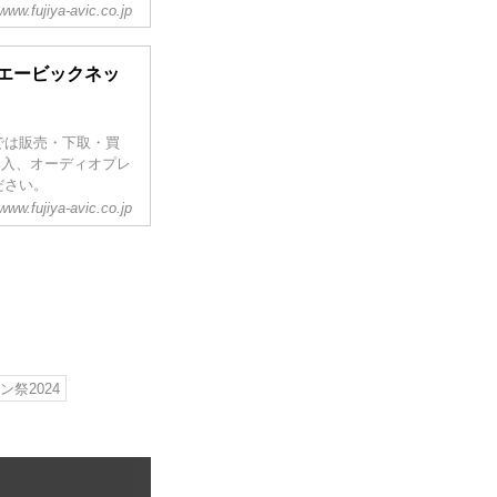
な耳型を無料で採取
www.fujiya-avic.co.jp
エービックネッ
では販売・下取・買
購入、オーディオプレ
ださい。
www.fujiya-avic.co.jp
祭2024