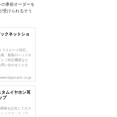
ンの事前オーダーを
が受けられるそう
ビックネットショ
トでスピード対応。
庫検索、最新のヘッドホ
イレゾ対応機器など
お問い合わせくださ
www.fujiya-avic.co.jp
カスタムイヤホン耳
ップ
4』の開催を記念してカス
タムイヤホンをご注