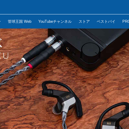
ー
管球王国 Web
YouTubeチャンネル
ストア
ベストバイ
PR