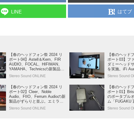
はてブ
LINE
【春のヘッドフォン祭 2024 リ
【春のヘッドフォ
ポート04】Astell＆Kern、FIR
ポート03】フ
AUDIO、FOCAL、HIFIMAN、
ダミーヘッド
YAMAHA、Technicsの新製品、
を実施。iFi A
人気モデルは試聴ブースが大き
テクニカ、テ
Stereo Sound ONLINE
Stereo Sound 
な人気を集めた
注目製品も大
【春のヘッドフォン祭 2024 リ
【春のヘッドフォ
ポート02】Cleer、Noble
ポート01】Bris
Audio、FIIO、Ferrum Audioの新
のポータブル
製品がずらりと並ぶ。エミライ
ム「FUGAKU
が、注目モデルを一挙紹介
ヤホン、アン
Stereo Sound ONLINE
Stereo Sound 
べてにこだわ