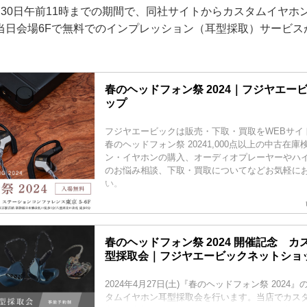
月30日午前11時までの期間で、同社サイトからカスタムイヤホ
当日会場6Fで無料でのインプレッション（耳型採取）サービス
春のヘッドフォン祭 2024｜フジヤエー
ップ
フジヤエービックは販売・下取・買取をWEBサイ
春のヘッドフォン祭 20241,000点以上の中古在
ン・イヤホンの購入、オーディオプレーヤーやハ
のお悩み相談、下取・買取についてなどお気軽に
い。
春のヘッドフォン祭 2024 開催記念 
型採取会｜フジヤエービックネットショ
2024年4月27日(土)『春のヘッドフォン祭 202
タムイヤホン耳型採取会を行います。当店でカス