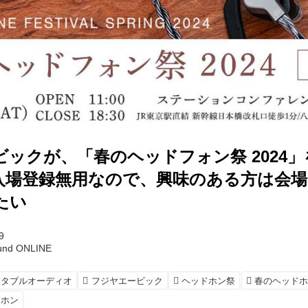
ックが、「春のヘッドフォン祭 2024」
入場登録無用なので、興味のある方は会
たい
9
und ONLINE
ータブルオーディオ
フジヤエービック
ヘッドホン祭
春のヘッドホン
ヤホン