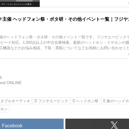
文のお客様に限り、カスタムイヤホン作成に必要
致します。この機会に是非ご利用ください。
ク主催 ヘッドフォン祭・ポタ研・その他イベント一覧｜フジヤ
催のヘッドフォン祭・ポタ研・その他イベント一覧です。フジヤエービック
スピード対応。1,000点以上の中古在庫検索、最新のヘッドホン・イヤホンの
応機器などのお悩み相談、下取・買取についてなどお気軽にお問い合わせく
9
und ONLINE
ータブルオーディオ
フジヤエービック
ヘッドホン祭
春のヘッドホン
ヤホン
Facebook