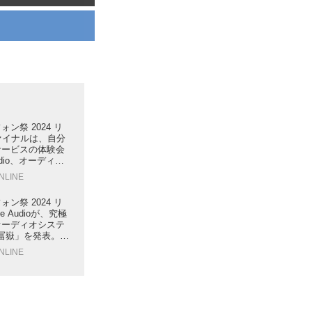
ン祭 2024 リ
ァイナルは、自分
サービスの体験会
udio、オーディオ
ィアックブースの
ONLINE
人気！
ン祭 2024 リ
e Audioが、究極
オーディオシステ
 冨嶽」を発表。イ
プ、ケーブルのす
ONLINE
り尽くした