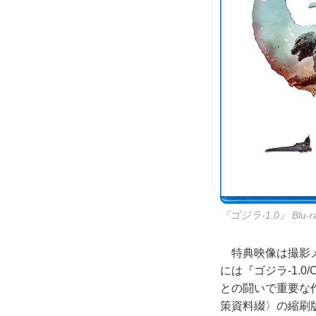
『ゴジラ-1.0』 Blu
特典映像は撮影メ
には『ゴジラ-1.
との闘いで重要な
策資料綴〉の縮刷