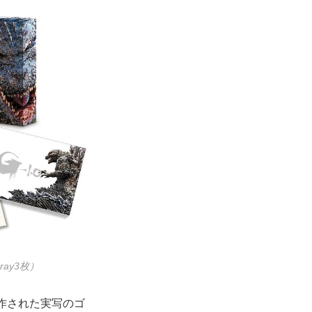
-ray3枚）
作された実写のゴ