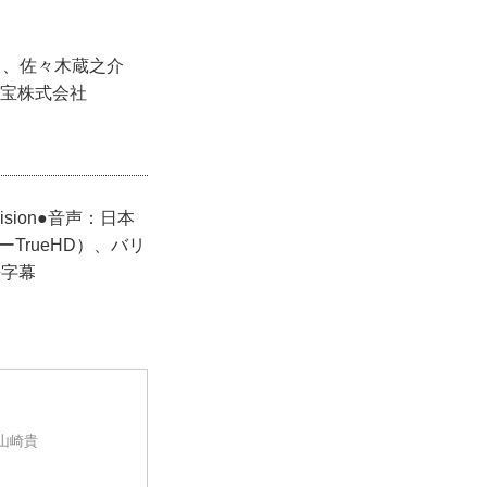
ラ、佐々木蔵之介
東宝株式会社
ision●音声：日本
ーTrueHD）、バリ
語字幕
：山崎貴