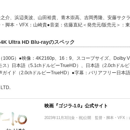
隆之介、浜辺美波、山田裕貴、青木崇高、吉岡秀隆、安藤サク
・脚本・VFX：山崎貴●音楽：佐藤直紀＜発売元/販売元＞：
K Ultra HD Blu-rayのスペック
（100G）●映像：4K2160p、16：9、スコープサイズ、Dolby V
）日本語（5.1chドルビーTrueHD）、日本語（2.0chドルビ
ガイド（2.0chドルビーTrueHD）●字幕：バリアフリー日本
 LTD.
映画『ゴジラ-1.0』公式サイト
2023年11月3日(金・祝)公開 監督・脚本・VFX