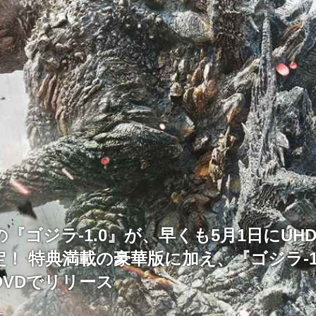
『ゴジラ-1.0』が、早くも5月1日にUH
！ 特典満載の豪華版に加え、『ゴジラ-1.
DVDでリリース