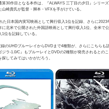
算30作目となる本作は、『ALWAYS 三丁目の夕日』シリー
た山崎貴氏が監督・脚本・VFXを手がけている。
れた日本国内実写映画として興行収入1位を記録、さらに2023
年に北米で公開された外国語映画として興行収入1位、全米で
入1位を記録している。
収録のUHDブルーレイからDVDまで4種類が、さらにこちらも
ジラ-1.0/C』もブルーレイとDVDの2種類が発売されるとの
を探してみてはいかがだろう。