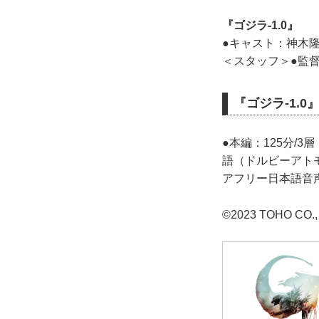
『ゴジラ-1.0』
●キャスト：神木
＜スタッフ＞●監督
『ゴジラ-1.0』4
●本編：125分/3層
語（ドルビーアトモス
アフリー日本語音声
©2023 TOHO CO.,