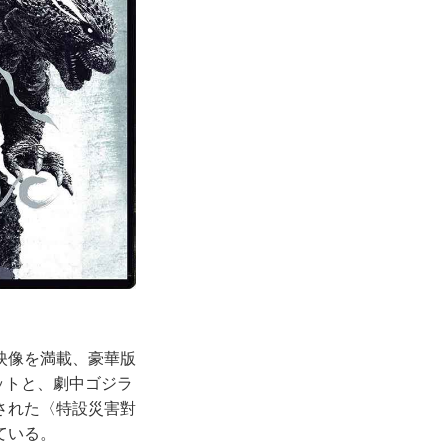
映像を満載、豪華版
レットと、劇中ゴジラ
された〈特設災害對
ている。