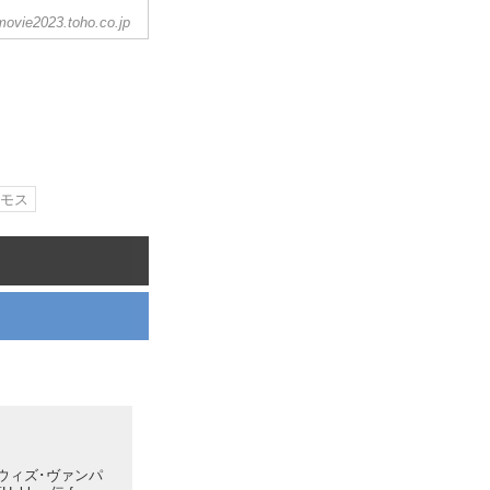
-movie2023.toho.co.jp
トモス
ウィズ･ヴァンパ