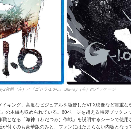
-ray2枚組（左）と『ゴジラ-1.0/C』 Blu-ray（右）のパッケージ
イキング、高度なビジュアルを駆使したVFX映像など貴重な
0/C』の本編も収められている。60ページを超える特製ブック
作戦となる「海神（わだつみ）作戦」を説明するシーンで使用
版が付くのも豪華版のみと、ファンにはたまらない内容となっ