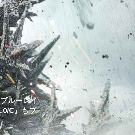
Dブルーレイ
0/C』もブ