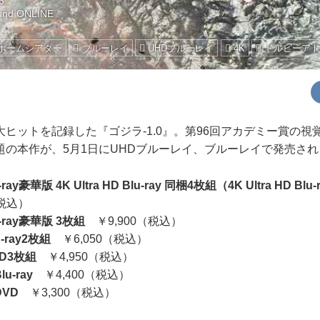
6
und ONLINE
/ホームシアター
ブルーレイ
UHDブルーレイ
4K
ドルビーア
ヒットを記録した『ゴジラ-1.0』。第96回アカデミー賞の視
題の本作が、5月1日にUHDブルーレイ、ブルーレイで発売され
ay豪華版 4K Ultra HD Blu-ray 同梱4枚組（4K Ultra HD Blu-r
（税込）
-ray豪華版 3枚組
￥9,900（税込）
-ray2枚組
￥6,050（税込）
VD3枚組
￥4,950（税込）
u-ray
￥4,400（税込）
DVD
￥3,300（税込）