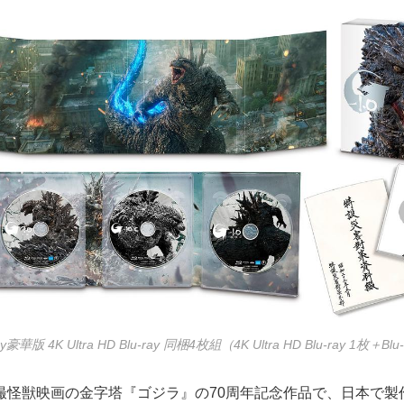
豪華版 4K Ultra HD Blu-ray 同梱4枚組（4K Ultra HD Blu-ray 1枚＋Blu
怪獣映画の金字塔『ゴジラ』の70周年記念作品で、日本で製