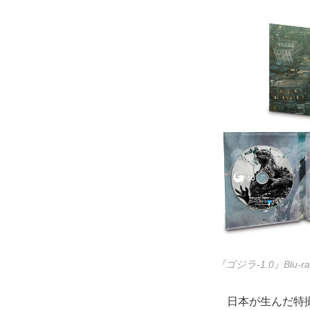
『ゴジラ-1.0』Blu-ray
日本が生んだ特撮