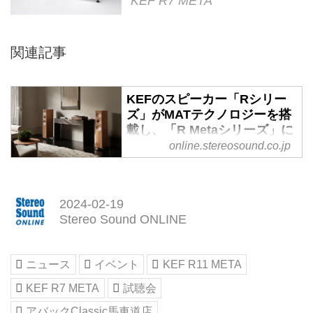
KEF R7 META
関連記事
KEFのスピーカー「Rシリー
ズ」がMATテクノロジーを搭
載し、「R Metaシリーズ」に
生まれ変わった！ ステレオで
online.stereosound.co.jp
もサラウンドでも深みのあ
る、純粋な音を奏でる -
Stereo Sound ONLINE
2024-02-19
KEFジャパンは、同社スピーカー
Stereo Sound ONLINE
「Rシリーズ」をフルリニューア
ルした。新製品の「R Metaシリー
ズ」は7モデルがラインナップさ
ニュース
イベント
KEF R11 META
れ、すべて本日から販売を開始し
KEF R7 META
試聴会
ている。
●トールボーイスピーカー：R11
アバックClassic馬車道店