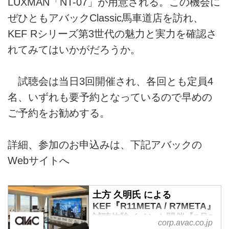
LUXMAN「NT-07」が用意される。この機会に
ぜひともアバックClassic馬車道店を訪れ、
KEF Rシリーズ第3世代の魅力と実力を確認さ
れてみてはいかがだろうか。
試聴会は当日3回開催され、各回とも定員4
名、いずれも要予約となっているので早めの
ご予約をお勧めする。
詳細、参加のお申込みは、下記アバックの
Webサイトへ
土方 久明氏 による
KEF『R11META / R7META』
試聴体験イベント開催【3月2
corp.avac.co.jp
日（土）】