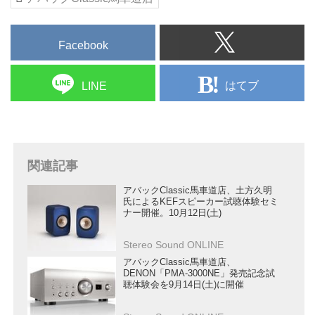
Meta ￥902,000（ペア、税込）、
R7 Meta ￥657,800（ペア、税
込）、R5 Meta ￥547,800（ペ
Facebook
ア、税込）
●ブックシェルフスピーカー：R3
はてブ
LINE
Meta ￥363,000（ペア、税込）
左からR11 Meta、R7 Meta、R5
Meta、R3 Meta
●セン...
関連記事
アバックClassic馬車道店、土方久明
氏によるKEFスピーカー試聴体験セミ
ナー開催。10月12日(土)
Stereo Sound ONLINE
アバックClassic馬車道店、
DENON「PMA-3000NE」発売記念試
聴体験会を9月14日(土)に開催