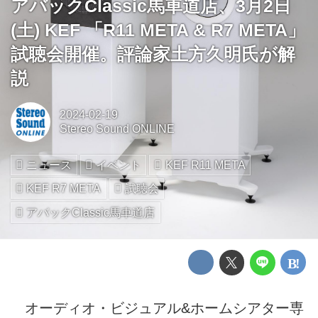
アバックClassic馬車道店、3月2日
(土) KEF 「R11 META & R7 META」
試聴会開催。評論家土方久明氏が解
説
2024-02-19
Stereo Sound ONLINE
ニュース
イベント
KEF R11 META
KEF R7 META
試聴会
アバックClassic馬車道店
オーディオ・ビジュアル&ホームシアター専