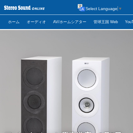
Select Language
▼
ホーム
オーディオ
AV/ホームシアター
管球王国 Web
Yo