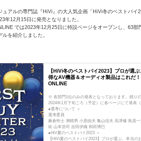
アルの専門誌『HiVi』の大人気企画「HiVi冬のベストバイ2
023年12月15日に発売となりました。
d ONLINE では2023年12月25日に特設ページをオープンし、6
デルを紹介しました。
【HiVi冬のベストバイ2023】プロが選
得なAV機器＆オーディオ製品はこれだ！ - St
ONLINE
※ 各部門1位のみの発表となっております。残り
2024年1月下旬ごろ（予定）に各ページにて発表
●選考について ＞
選考委員
麻倉怜士 潮晴男 小原由夫 亀山信夫 高津修 鳥居一
祐 山本浩司 吉田伊織 和田博巳
●HiV夏のベストバイ2023 ＞
【HiVi夏のベストバイ2023】プロが選ぶ、本当の