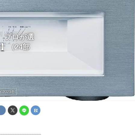
！ プロが選
】（24部
2023冬