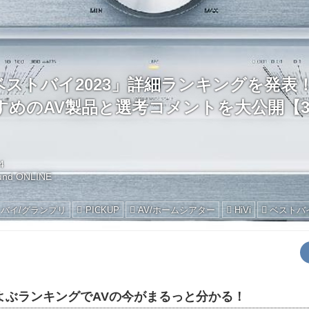
のベストバイ2023」詳細ランキングを発表
すめのAV製品と選考コメントを大公開【3
4
und ONLINE
バイ/グランプリ
PICKUP
AV/ホームシアター
HiVi
ベストバイ
よぶランキングでAVの今がまるっと分かる！