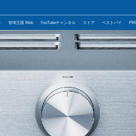
ー
管球王国 Web
YouTubeチャンネル
ストア
ベストバイ
PR