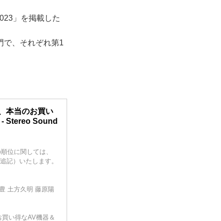
023」を掲載した
3部門で、それぞれ第1
ぶ、本当のお買い
ereo Sound
の順位に関しては、
（追記）いたします。
豊 土方久明 藤原陽
お買い得なAV機器＆