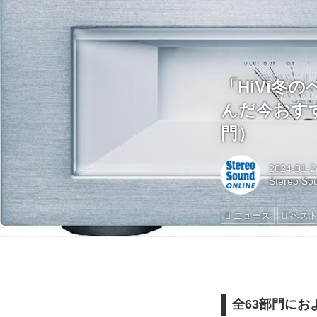
「HiVi冬
んだ今おす
門）
2024-01-2
Stereo So
ニュース
ベスト
全63部門にお