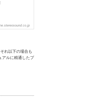
E
ine.stereosound.co.jp
それ以下の場合も
ュアルに精通したプ