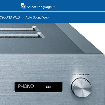
Select Language
▼
OSOUND WEB
Auto Sound Web