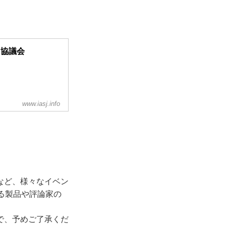
オ協議会
www.iasj.info
など、様々なイベン
る製品や評論家の
で、予めご了承くだ