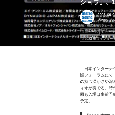
ショウ」、1
2023-09-0
Stereo So
ニュース
オー
2023 東京インタ
日本インターナショ
際フォーラムにて
の持つ温かさや深
ィオが奏でる、時
回も入場は事前予約
予定。