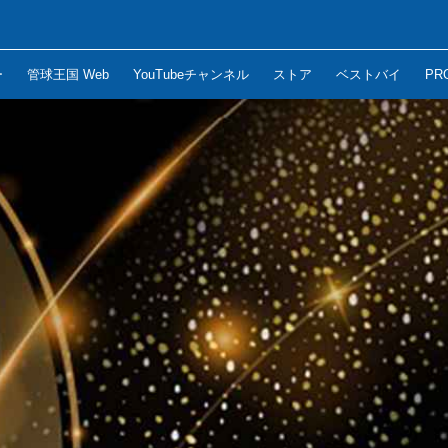
ー
管球王国 Web
YouTubeチャンネル
ストア
ベストバイ
PR