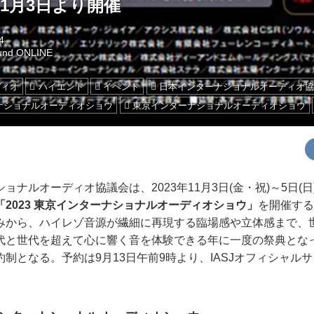
1月3日より開催
4
und ONLINE
ディオ
ハイエンド
イベント
日本インターナショナルオーディオ協
ーナショナルオーディオショウ
東京インターナショナルオーディオショウ
ナルオーディオ協議会は、2023年11月3日(金・祝)～5日(日
「2023 東京インターナショナルオーディオショウ」
を開催する
みから、ハイレゾ音源が繊細に再現する臨場感や立体感まで、
代と世代を超えて心に響く音を体験できる年に一度の祭典とな
制となる。予約は9月13日午前9時より、IASJオフィシャル