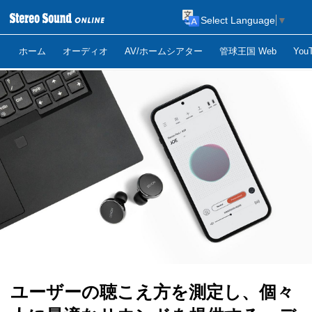
Select Language
▼
ホーム
オーディオ
AV/ホームシアター
管球王国 Web
Yo
ユーザーの聴こえ方を測定し、個々