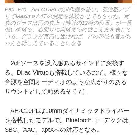
PerL Pro AH-C15PLの試作機を使い、英語版アプ
リでMasimo AATの測定を体験させてもらった。写
真のグラフは円の真上（時計の12時の位置）が一番
低い帯域で、右回りに高域までの聴こえ方を表して
いる。グラフが真円に近ければ、どの帯域も音がち
ゃんと聴こえていることになる
2chソースを没入感あるサインドに変換す
る、Dirac Virtuoも搭載しているので、様々な
音源を空間オーディオのような広がりのある
サウンドとして頼めるそうだ。
AH-C10PLは10mmダイナミックドライバー
を搭載したモデルで。Bluetoothコーデックは
SBC、AAC、aptXへの対応となる。