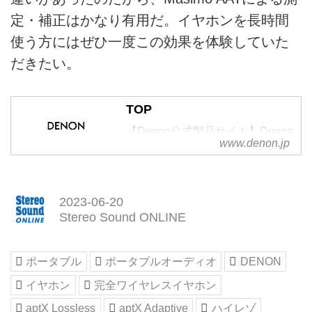
定・補正はかなり有用だ。イヤホンを長時間
使う方にはぜひ一度この効果を体験していた
だきたい。
TOP
【Denon公式製品サイト】Denon
www.denon.jp
は1910年創業のオーディオブラ
ンドです。高品質を追求したAV
アンプ、スピーカー、ヘッドホン
等のオーディオ製品のご紹介や、
2023-06-20
その他製品カタログのご請求、修
Stereo Sound ONLINE
理のご依頼なども承っておりま
す。
ポータブル
ポータブルオーディオ
DENON
イヤホン
完全ワイヤレスイヤホン
aptX Lossless
aptX Adaptive
ハイレゾ