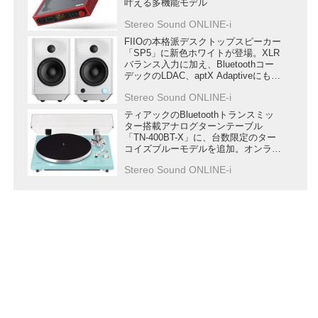
叶える多機能モデル
Stereo Sound ONLINE-i
FIIOの本格派デスクトップスピーカー
「SP5」に新色ホワイトが登場。XLR
バランス入力に加え、Bluetoothコー
デックのLDAC、aptX Adaptiveにも対
応
Stereo Sound ONLINE-i
ティアックのBluetoothトランスミッ
ター搭載アナログターンテーブル
「TN-400BT-X」に、台数限定のター
コイズブルーモデルを追加。オンライ
ンストア限定で販売
Stereo Sound ONLINE-i