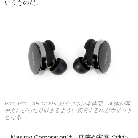
いうものだ。
PerL Pro AH-C15PLのイヤホン本体部。本体が耳
甲介にぴったり収まるように装着するのがポイント
となる
Masimo Corporationは、病院や家庭で使わ