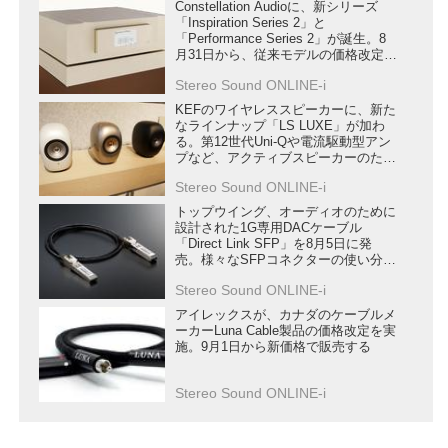
Constellation Audioに、新シリーズ
「Inspiration Series 2」と
「Performance Series 2」が誕生。8
月31日から、従来モデルの価格改定も
行う
Stereo Sound ONLINE-i
KEFのワイヤレススピーカーに、新た
なラインナップ「LS LUXE」が加わ
る。第12世代Uni-Qや電流駆動型アン
プなど、アクティブスピーカーのため
の新技術を満載
Stereo Sound ONLINE-i
トップウイング、オーディオのために
設計された1G専用DACケーブル
「Direct Link SFP」を8月5日に発
売。様々なSFPコネクターの使い分け
を提案
Stereo Sound ONLINE-i
アイレックスが、カナダのケーブルメ
ーカーLuna Cable製品の価格改定を実
施。9月1日から新価格で販売する
Stereo Sound ONLINE-i