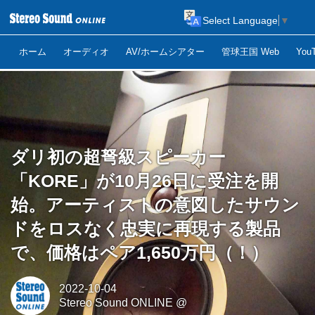
Select Language
▼
ホーム
オーディオ
AV/ホームシアター
管球王国 Web
Yo
ダリ初の超弩級スピーカー
「KORE」が10月26日に受注を開
始。アーティストの意図したサウン
ドをロスなく忠実に再現する製品
で、価格はペア1,650万円（！）
2022-10-04
Stereo Sound ONLINE @