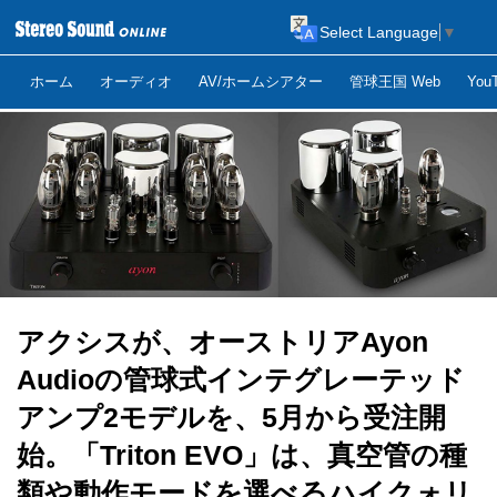
Select Language
▼
ホーム
オーディオ
AV/ホームシアター
管球王国 Web
Yo
アクシスが、オーストリアAyon
Audioの管球式インテグレーテッド
アンプ2モデルを、5月から受注開
始。「Triton EVO」は、真空管の種
類や動作モードを選べるハイクォリ