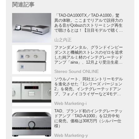
関連記事
「TAD-DA1000TX／TAD-A1000」驚
異の体験。ここまでリアルで説得力の
ある音がQobuzのストリーミング再生
で聴けるとは！【注目モデルで聴く
Qobuz】
山之内正
ファンダメンタル、グランドインピー
ダンスと機械的ストレスのゼロを追求
した純アルミ材のインテグレーテッド
アンプ「aina」、12月より受注生産開
始
Stereo Sound ONLINE
ソウルノート、同社エントリーモデル
を進化させた「1シリーズ バージョン
2」を発売。インテグレーテッドアン
プ、フォノイコライザーなど4モデル
をラインナップ
Web Marketing-i
TAD、ブランド初のインテグレーテッ
ドアンプ「TAD-A1000」を12月中旬
に発売。価格は308万円（シルバー仕
様）
Web Marketing-y