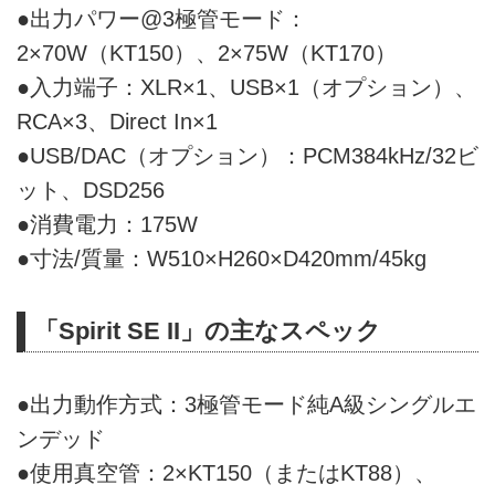
●出力パワー@3極管モード：
2×70W（KT150）、2×75W（KT170）
●入力端子：XLR×1、USB×1（オプション）、
RCA×3、Direct In×1
●USB/DAC（オプション）：PCM384kHz/32ビ
ット、DSD256
●消費電力：175W
●寸法/質量：W510×H260×D420mm/45kg
「Spirit SE II」の主なスペック
●出力動作方式：3極管モード純A級シングルエ
ンデッド
●使用真空管：2×KT150（またはKT88）、