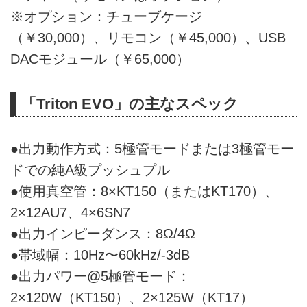
※オプション：チューブケージ
（￥30,000）、リモコン（￥45,000）、USB
DACモジュール（￥65,000）
「Triton EVO」の主なスペック
●出力動作方式：5極管モードまたは3極管モー
ドでの純A級プッシュプル
●使用真空管：8×KT150（またはKT170）、
2×12AU7、4×6SN7
●出力インピーダンス：8Ω/4Ω
●帯域幅：10Hz〜60kHz/-3dB
●出力パワー@5極管モード：
2×120W（KT150）、2×125W（KT17）