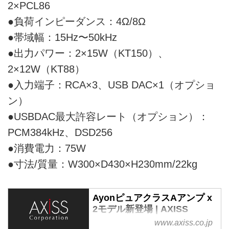
2×PCL86
●負荷インピーダンス：4Ω/8Ω
●帯域幅：15Hz〜50kHz
●出力パワー：2×15W（KT150）、
2×12W（KT88）
●入力端子：RCA×3、USB DAC×1（オプショ
ン）
●USBDAC最大許容レート（オプション）：
PCM384kHz、DSD256
●消費電力：75W
●寸法/質量：W300×D430×H230mm/22kg
AyonピュアクラスAアンプ x
2モデル新登場 | AXISS
www.axiss.co.jp
オーディオ輸入代理店 AXISS－