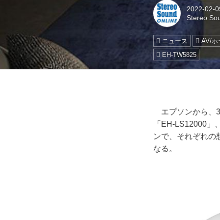
2022-02-0
Stereo So
ニュース
AV/
EH-TW5825
エプソンから、3L
「EH-LS1200
ンで、それぞれの想定市
なる。