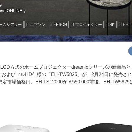
9
und ONLINE-y
ホームシアター
エプソン
EPSON
プロジェクター
4K
EH-L
CD方式のホームプロジェクターdreamioシリーズの新商品と
0」、およびフルHD仕様の「EH-TW5825」が、2月24日に発売
場価格は、EH-LS12000が￥550,000前後、EH-TW5825は