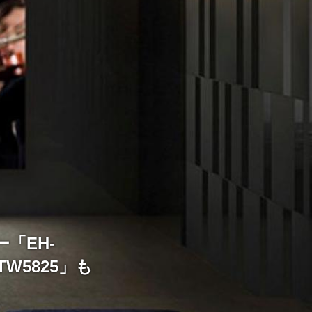
「EH-
TW5825」も