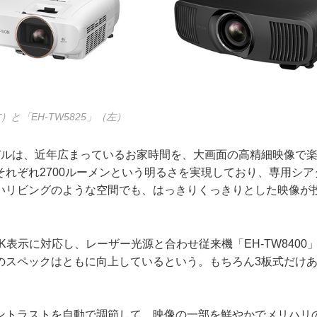
（右）と「EH-TW5825」（左）
ルは、近年広まっているお家時間を、大画面の高精細映像で楽
それぞれ2700ルーメンという明るさを実現しており、専用シ
いリビングのような空間でも、はっきりくっきりとした映像が
0は4K表示に対応し、レーザー光源と合わせ従来機「EH-TW840
のスペックはともに向上しているという。もちろん3板式だけ
トラストを自動で調節して、映像の一部を鮮やかでメリハリ