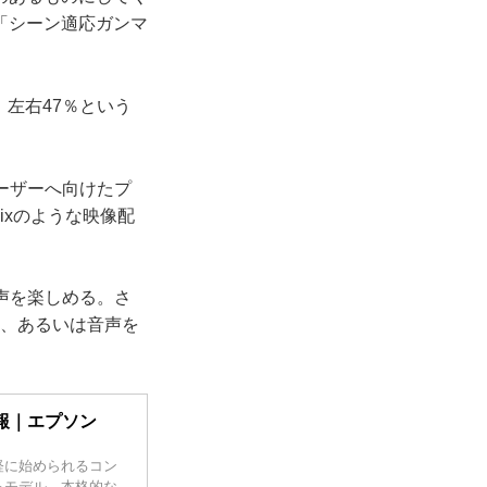
「シーン適応ガンマ
、左右47％という
ーザーへ向けたプ
lixのような映像配
声を楽しめる。さ
たり、あるいは音声を
報｜エプソン
軽に始められるコン
るモデル、本格的な