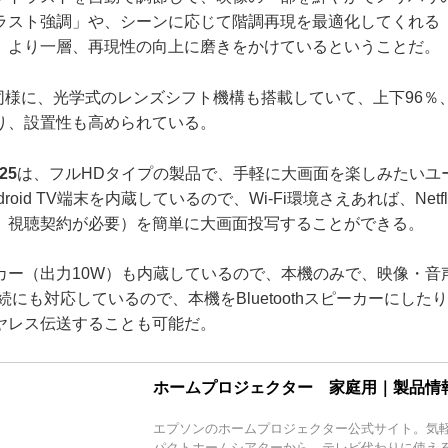
ラスト強調」や、シーンに応じて階調再現を最適化してくれる
。より一層、再現性の向上に磨きをかけているということだ。
同様に、光学式のレンズシフト機構も搭載していて、上下96％
り、設置性も高められている。
25
は、フルHDタイプの製品で、手軽に大画面を楽しみたいユ
roid TV端末を内蔵しているので、Wi-Fi環境さえあれば、Netf
、視聴契約が必要）を簡単に大画面投写することができる。
ー（出力10W）も内蔵しているので、本機のみで、映像・音
th接続にも対応しているので、本機をBluetoothスピーカーにし
ヤレス伝送することも可能だ。
ホームプロジェクター 家庭用｜製品情
エプソンのホームプロジェクター公式サイト。気
パクトホームシアターから、テレビ代わりに使え