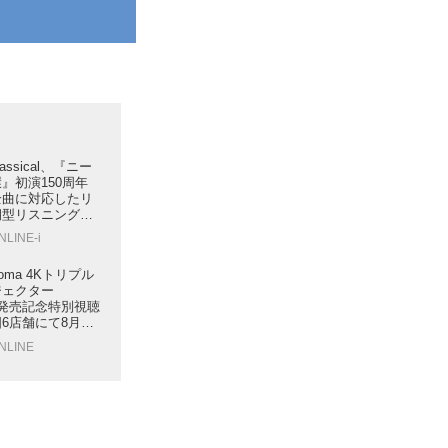
Classical、『ニー
』初演150周年
全曲に対応したリ
期型リスニングガ
NLINE-i
oma 4Kトリプル
ジェクター
V」発売記念特別視聴
6店舗にて8月1
催
ONLINE