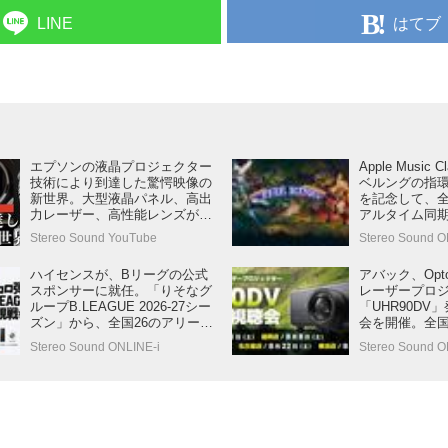
はてブ
LINE
エプソンの液晶プロジェクター
Apple Music 
技術により到達した驚愕映像の
ベルングの指環
新世界。大型液晶パネル、高出
を記念して、
力レーザー、高性能レンズがも
アルタイム同
たらす新しい発見の数々を、映
イドを初公開
Stereo Sound YouTube
Stereo Sound O
像専門家が語り尽くした！【う
れしいキャンペーン情報あり】
ハイセンスが、Bリーグの公式
アバック、Opt
スポンサーに就任。「りそなグ
レーザープロ
ループB.LEAGUE 2026-27シー
「UHR90D
ズン」から、全国26のアリーナ
会を開催。全国
に順次横幅9mのLEDディスプレ
日(土)～順次開
Stereo Sound ONLINE-i
Stereo Sound 
イを導入し、ゲームを盛り上げ
る