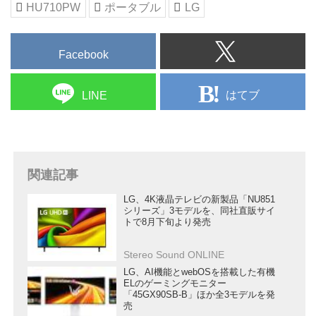
HU710PW
ポータブル
LG
Facebook
はてブ
LINE
関連記事
LG、4K液晶テレビの新製品「NU851
シリーズ」3モデルを、同社直販サイ
トで8月下旬より発売
Stereo Sound ONLINE
LG、AI機能とwebOSを搭載した有機
ELのゲーミングモニター
「45GX90SB-B」ほか全3モデルを発
売