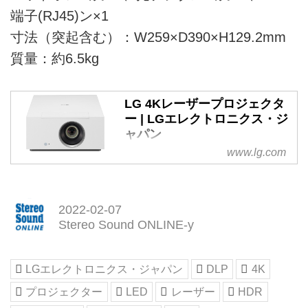
端子(RJ45)ン×1
寸法（突起含む）：W259×D390×H129.2mm
質量：約6.5kg
LG 4Kレーザープロジェクタ
ー | LGエレクトロニクス・ジ
ャパン
www.lg.com
LGエレクトロニクス・ジャパン
の公式ウェブサイト。LGの生活
家電製品のご紹介です。機能的な
技術とスタイリッシュなデザイン
2022-02-07
が特徴のLGの生活家電。家をま
Stereo Sound ONLINE-y
るごと一新するような、革新的な
生活家電機器で、LGは業界をリ
ードしています。
LGエレクトロニクス・ジャパン
DLP
4K
プロジェクター
LED
レーザー
HDR