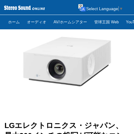
Select Language
▼
ホーム
オーディオ
AV/ホームシアター
管球王国 Web
Yo
LGエレクトロニクス・ジャパン、