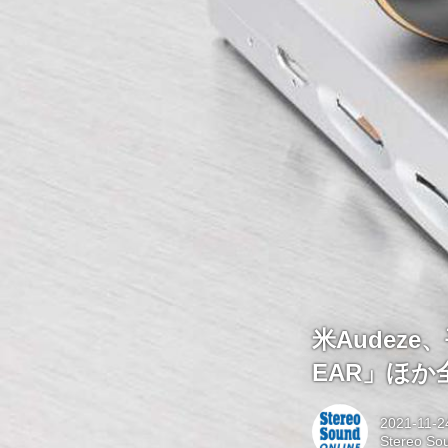
米Audez
EAR」ほか
2021-11-2
Stereo So