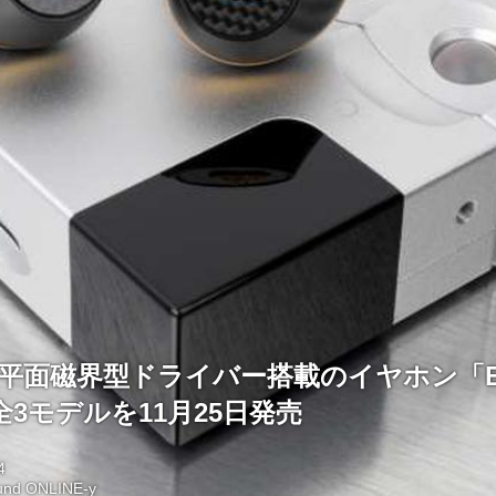
e、平面磁界型ドライバー搭載のイヤホン「EUC
全3モデルを11月25日発売
4
und ONLINE-y