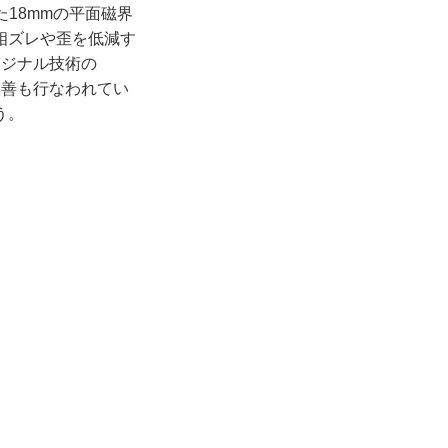
た18mmの平面磁界
相ズレや歪を低減す
リジナル技術の
の改善も行なわれてい
う。