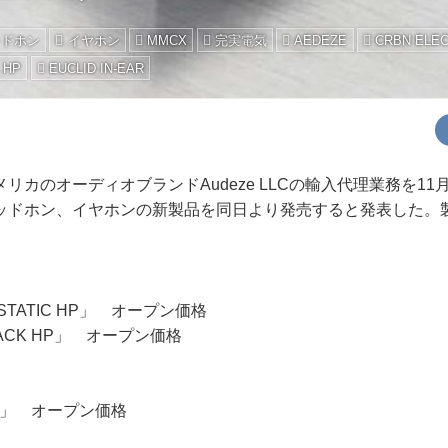
ッドホン
イヤホン
MMCX
完実電気
AEDEZE
CRBN ELEC
 HP
EUCLID IN-EAR
カのオーディオブランドAudeze LLCの輸入代理業務を11
ッドホン、イヤホンの新製品を同日より発売すると発表した。
OSTATIC HP」 オープン価格
-BACK HP」 オープン価格
EAR」 オープン価格