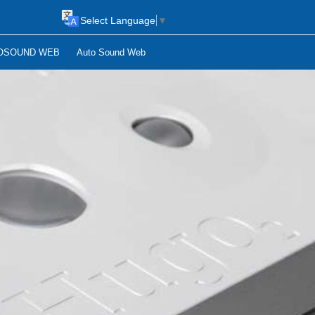
Select Language
▼
OSOUND WEB
Auto Sound Web