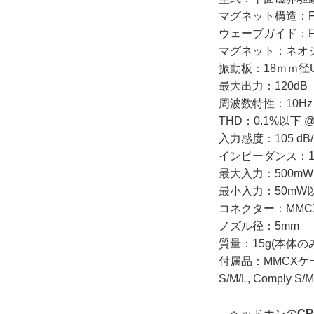
マグネット構造：Flu
ウェーブガイド：F
マグネット：ネオジ
振動板：18ｍｍ径Ultr
最大出力：120dB
周波数特性：10Hz～
THD：0.1%以下 @ 
入力感度：105 dB
インピーダンス：12
最大入力：500m
最小入力：50mW
コネクター：MMC
ノズル径：5mm
質量：15g(本体の
付属品：MMCXケ
S/M/L, Comp
ヘッドホンの
CR