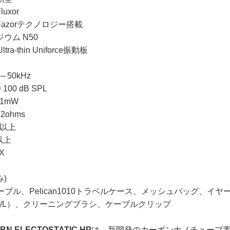
xor
azorテクノロジー搭載
ウム N50
a-thin Uniforce振動板
50kHz
100 dB SPL
/1mW
ohms
W以上
以上
X
み)
ーブル、Pelican1010トラベルケース、メッシュバッグ、イ
ly S/M/L）、クリーニングブラシ、ケーブルクリップ
BN ELECTOSTATIC HP
は、新開発のカーボンナノチューブ