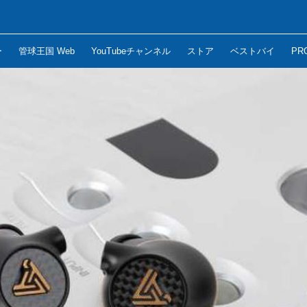
ー
管球王国 Web
YouTubeチャンネル
ストア
ベストバイ
PR