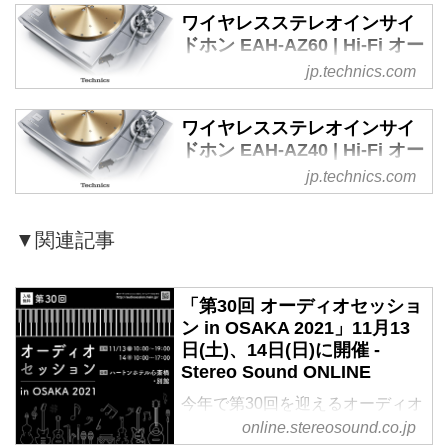
SP-10R | Hi-Fi オーディオ -
ワイヤレスステレオインサイ
Technics
ドホン EAH-AZ60 | Hi-Fi オー
テクニクスがお届けするリファレ
ディオ - Technics
jp.technics.com
ンスクラス ダイレクトドライブ
テクニクスがお届けするステレオ
ターンテーブルシステム SL-
インサイドホン EAH-AZ60
ワイヤレスステレオインサイ
1000R、ダイレクトドライブター
ドホン EAH-AZ40 | Hi-Fi オー
ンテーブル SP-10R
ディオ - Technics
jp.technics.com
テクニクスがお届けするステレオ
インサイドホン EAH-AZ40
▼関連記事
「第30回 オーディオセッショ
ン in OSAKA 2021」11月13
日(土)、14日(日)に開催 -
Stereo Sound ONLINE
今年で第30回を迎えるオーディオ
セッションin OSAKAが、11月13
online.stereosound.co.jp