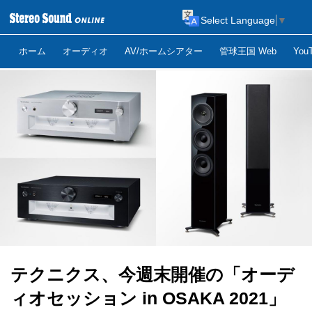
Select Language
▼
ホーム
オーディオ
AV/ホームシアター
管球王国 Web
Yo
テクニクス、今週末開催の「オーデ
ィオセッション in OSAKA 2021」