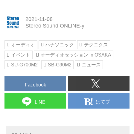
日(土)と14日(日)の両日に開催さ
れることとなった。
昨年はコロナ禍のため中止となっ
2021-11-08
たが、今年は万全の感染症対策を
Stereo Sound ONLINE-y
行ない開催することを決定したと
いう。入場は事前予約制とし、9
月20頃から予約受け付け開始の予
オーディオ
パナソニック
テクニクス
定。
イベント
オーディオセッション in OSAKA
なお、コロナウイルス感染拡大な
ど、今後の状況によってはイベン
SU-G700M2
SB-G90M2
ニュース
トの中止や縮小等の可能性もある
ので、事前に同イベントのホーム
ページでご確認いただきたい。
Facebook
オーディオセッション in OSAKA
2021ホームペー...
はてブ
LINE