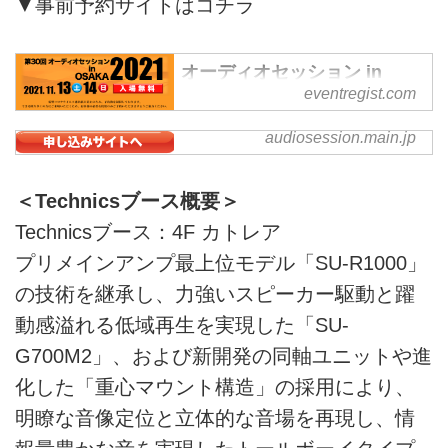
▼事前予約サイトはコチラ
オーディオセッション in
OSAKA 2021 来場予約｜
eventregist.com
EventRegist（イベントレジ
スト）
audiosession.main.jp
オーディオセッション in
オーディオセッション in OSAKA
OSAKA
2021
＜Technicsブース概要＞
Technicsブース：4F カトレア
プリメインアンプ最上位モデル「SU-R1000」
の技術を継承し、力強いスピーカー駆動と躍
動感溢れる低域再生を実現した「SU-
G700M2」、および新開発の同軸ユニットや進
化した「重心マウント構造」の採用により、
明瞭な音像定位と立体的な音場を再現し、情