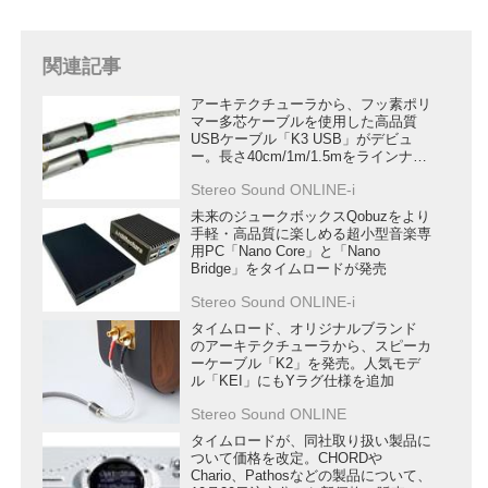
関連記事
アーキテクチューラから、フッ素ポリ
マー多芯ケーブルを使用した高品質
USBケーブル「K3 USB」がデビュ
ー。長さ40cm/1m/1.5mをラインナッ
プ
Stereo Sound ONLINE-i
未来のジュークボックスQobuzをより
手軽・高品質に楽しめる超小型音楽専
用PC「Nano Core」と「Nano
Bridge」をタイムロードが発売
Stereo Sound ONLINE-i
タイムロード、オリジナルブランド
のアーキテクチューラから、スピーカ
ーケーブル「K2」を発売。人気モデ
ル「KEI」にもYラグ仕様を追加
Stereo Sound ONLINE
タイムロードが、同社取り扱い製品に
ついて価格を改定。CHORDや
Chario、Pathosなどの製品について、