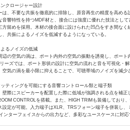
エンクロージャー設計
は、不要な共振を徹底的に排除し、原音再生の精度を高める
な音響特性を持つMDF材と、接合には強度に優れた技法として
三方留めを採用。木材の接合面に設けられた凹凸をすき間なく
し、共振によるノイズを低減するようになっている。
によるノイズの低減
辺の空気の渦は、ポート内外の空気の振動を誘発し、ポート
シリーズでは、ポート形状の設計に空気の流れと音を可視化・
。空気の渦を最小限に抑えることで、可聴帯域のノイズを減少
セッティングを可能にする音響コントロール類と端子類
壁際にスピーカーを配置した際に低域が強調される点を補正
OOM CONTROLを搭載。また、HIGH TRIMも装備してお
ス設定が可能。入力端子はXLR、TRSフォーン端子を併装し、
オインターフェイスからの出力など、多彩なユースケースに対応