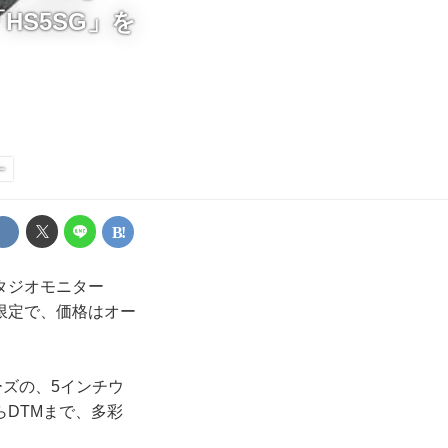
S5SG」を
ー
タジオモニター
量限定で、価格はオー
ーズの、5インチウ
DTMまで、多彩