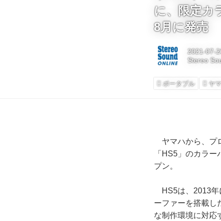
に、限定カ
8月に発売
2021-07-2
Stereo So
ポータブル
ヤ
ヤマハから、プロ
「HS5」のカラー
プン。
HS5は、2013
ーファーを搭載し
な制作環境に対応