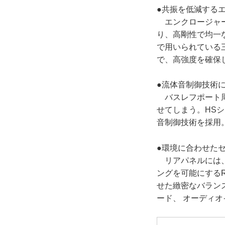
●共振を低減する
エンクロージャー
り、高剛性で均一
で用いられている
で、高強度を確保
●流体音制御技術
バスレフポート周
せてしまう。HS
音制御技術を採用
●環境に合わせた
リアパネルには、
ングを可能にするR
せた緻密なバラン
ード、 オーディ