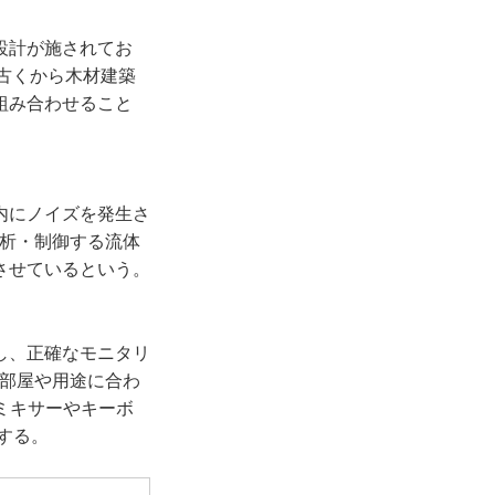
設計が施されてお
古くから木材建築
組み合わせること
内にノイズを発生さ
解析・制御する流体
させているという。
し、正確なモニタリ
り、部屋や用途に合わ
ミキサーやキーボ
する。