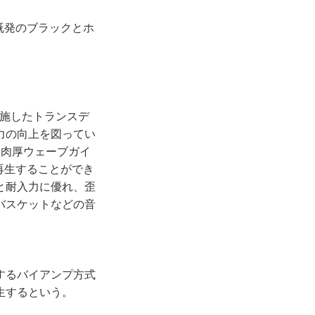
既発のブラックとホ
。
施したトランスデ
力の向上を図ってい
た肉厚ウェーブガイ
再生することができ
と耐入力に優れ、歪
バスケットなどの音
するバイアンプ方式
生するという。