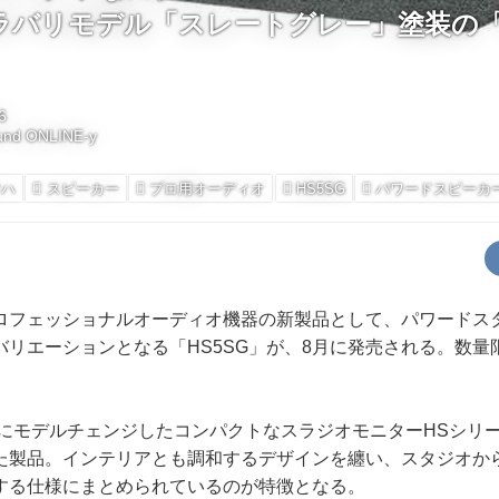
ラバリモデル「スレートグレー」塗装の「H
6
und ONLINE-y
マハ
スピーカー
プロ用オーディオ
HS5SG
パワードスピーカ
フェッショナルオーディオ機器の新製品として、パワードス
バリエーションとなる「HS5SG」が、8月に発売される。数
年にモデルチェンジしたコンパクトなスラジオモニターHSシリ
た製品。インテリアとも調和するデザインを纏い、スタジオから
する仕様にまとめられているのが特徴となる。