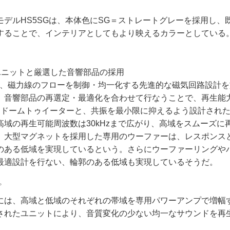
デルHS5SGは、本体色にSG＝ストレートグレーを採用し、
することで、インテリアとしてもより映えるカラーとしている
ユニットと厳選した音響部品の採用
、磁力線のフローを制御・均一化する先進的な磁気回路設計を
、音響部品の再選定・最適化を合わせて行なうことで、再生能
チドームトゥイーターと、共振を最小限に抑えるよう設計され
高域の再生可能周波数は30kHzまで広がり、高域をスムーズに
。大型マグネットを採用した専用のウーファーは、レスポンス
のある低域を実現しているという。さらにウーファーリングや
最適設計を行ない、輪郭のある低域も実現しているそうだ。
プ
は、高域と低域のそれぞれの帯域を専用パワーアンプで増幅
されたユニットにより、音質変化の少ない均一なサウンドを再