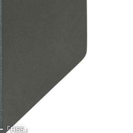
「HS5」