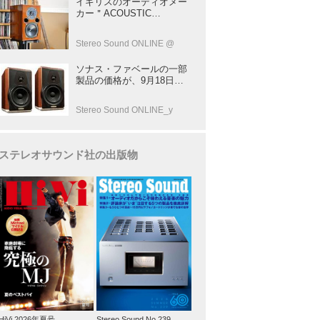
イギリスのオーディオメー
137
カー＂ACOUSTIC
ENERGY＂が40年前に発売
した小型スピーカー
Stereo Sound ONLINE @
「AE1」の40周年記念モデ
ル登場！
ソナス・ファベールの一部
製品の価格が、9月18日よ
り改定
Stereo Sound ONLINE_y
ステレオサウンド社の出版物
HiVi 2026年夏号
Stereo Sound No.239