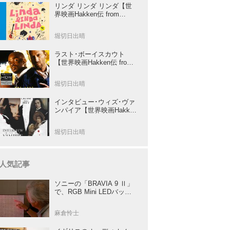
リンダ リンダ リンダ【世
界映画Hakken伝 from
HiVi】女子高生がブルーハ
ーツ！山下敦弘監督が贈る
堀切日出晴
傑作青春学園ストーリー！
ラスト･ボーイスカウト
【世界映画Hakken伝 from
HiVi】トニー･スコット✕ブ
ルース･ウィリスのコンビ
堀切日出晴
が放つ負け犬アクションの
決定版！
インタビュー･ウィズ･ヴァ
ンパイア【世界映画Hakken
伝 from HiVi】クルーズ&ピ
ット競演！N･ジョーダン監
堀切日出晴
督吸血鬼ホラー
人気記事
ソニーの「BRAVIA 9 Ⅱ」
で、RGB Mini LEDバック
ライトの実力を体験！ これ
は、“新しいテレビのカテゴ
麻倉怜士
リー” だ（後）：麻倉怜士
のいいもの研究所 レポート