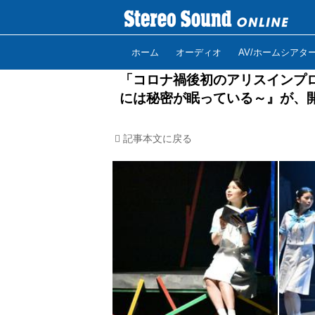
ホーム
オーディオ
AV/ホームシアタ
「コロナ禍後初のアリスインプ
には秘密が眠っている～』が、
記事本文に戻る