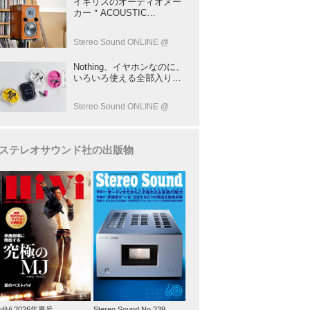
イギリスのオーディオメー
137
カー＂ACOUSTIC
ENERGY＂が40年前に発売
した小型スピーカー
Stereo Sound ONLINE @
「AE1」の40周年記念モデ
ル登場！
Nothing、イヤホンなのに、
いろいろ使える全部入りモ
デルを発売！音だけじゃな
い！音のキャプチャーや、
Stereo Sound ONLINE @
会話も録音できる
ステレオサウンド社の出版物
HiVi 2026年夏号
Stereo Sound No.239