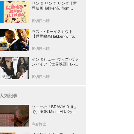
リンダ リンダ リンダ【世
界映画Hakken伝 from
HiVi】女子高生がブルーハ
ーツ！山下敦弘監督が贈る
堀切日出晴
傑作青春学園ストーリー！
ラスト･ボーイスカウト
【世界映画Hakken伝 from
HiVi】トニー･スコット✕ブ
ルース･ウィリスのコンビ
堀切日出晴
が放つ負け犬アクションの
決定版！
インタビュー･ウィズ･ヴァ
ンパイア【世界映画Hakken
伝 from HiVi】クルーズ&ピ
ット競演！N･ジョーダン監
堀切日出晴
督吸血鬼ホラー
人気記事
ソニーの「BRAVIA 9 Ⅱ」
で、RGB Mini LEDバック
ライトの実力を体験！ これ
は、“新しいテレビのカテゴ
麻倉怜士
リー” だ（後）：麻倉怜士
のいいもの研究所 レポート