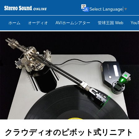
Select Language
▼
ホーム
オーディオ
AV/ホームシアター
管球王国 Web
Yo
クラウディオのピボット式リニアト