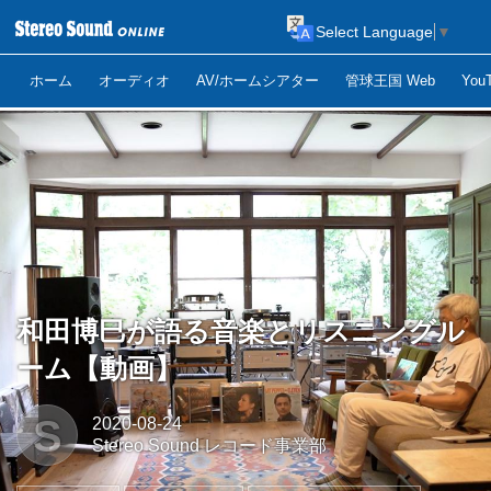
Select Language
▼
ホーム
オーディオ
AV/ホームシアター
管球王国 Web
Yo
和田博巳が語る音楽とリスニングル
ーム【動画】
S
2020-08-24
Stereo Sound レコード事業部