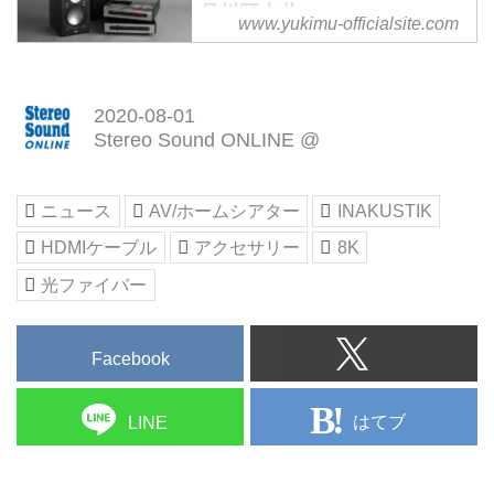
品川区大井-
www.yukimu-officialsite.com
心豊かな生活環境の中になくては
ならない音楽の存在。音楽が与え
てくれる活力と安らぎは何ものに
2020-08-01
も代え難いものです。私たちはそ
Stereo Sound ONLINE @
んな大切な音楽と真摯に向き合え
るオーディオ機器が必要だと考え
ています。 誰もがいつでも浸透
ニュース
AV/ホームシアター
INAKUSTIK
力ある音楽で空間を満たすことが
HDMIケーブル
アクセサリー
8K
できるように、私たちが紹介する
製品のコンセプトはシンプルでコ
光ファイバー
ンパクトなデザインを基本として
います。その無駄のない合理的な
造り込みが、いつまでもモノとし
Facebook
ての価値を失わない大きな理由で
もあるからです。yukimu
はてブ
LINE