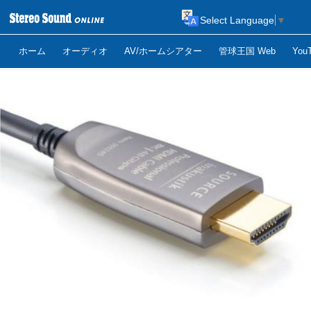
Select Language
▼
ホーム
オーディオ
AV/ホームシアター
管球王国 Web
Yo