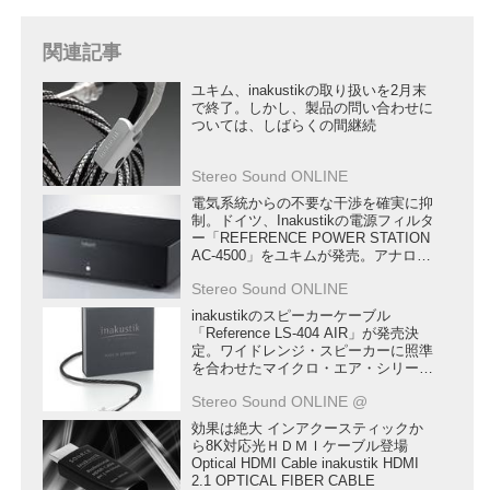
関連記事
ユキム、inakustikの取り扱いを2月末
で終了。しかし、製品の問い合わせに
ついては、しばらくの間継続
Stereo Sound ONLINE
電気系統からの不要な干渉を確実に抑
制。ドイツ、Inakustikの電源フィルタ
ー「REFERENCE POWER STATION
AC-4500」をユキムが発売。アナログ
用、デジタル用コンセントを合計6口
Stereo Sound ONLINE
搭載
inakustikのスピーカーケーブル
「Reference LS-404 AIR」が発売決
定。ワイドレンジ・スピーカーに照準
を合わせたマイクロ・エア・シリーズ
のトップモデル
Stereo Sound ONLINE @
効果は絶大 インアクースティックか
ら8K対応光ＨＤＭＩケーブル登場
Optical HDMI Cable inakustik HDMI
2.1 OPTICAL FIBER CABLE