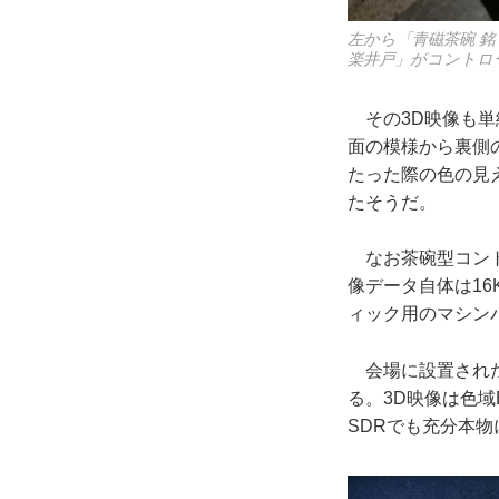
左から「青磁茶碗 銘
楽井戸」がコントロ
その3D映像も単
面の模様から裏側
たった際の色の見
たそうだ。
なお茶碗型コント
像データ自体は1
ィック用のマシン
会場に設置された
る。3D映像は色域
SDRでも充分本