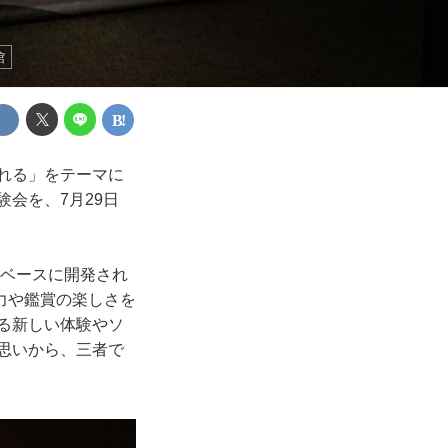
館
れる」をテーマに
会を、7月29日
をベースに開発され
力や鑑賞の楽しさを
る新しい体験やソ
思いから、三者で