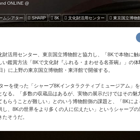
ound ONLINE @
ホームシアター
SHARP
8K
文化財活用センター
東京国立博物
財活用センター、東京国立博物館と協力し、「8Kで本物に触
しい鑑賞方法「8Kで文化財『ふれる・まわせる名茶碗』」の体験
（日）に上野の東京国立博物館・東洋館で開催する。
ターを使った「シャープ8Kインタラクティブミュージアム」
となる。「多数の収蔵品はあるが、実物の展示だけではその魅
てもらうことが難しい」とのいう博物館側の課題と、「8Kによ
供し、8Kの世界をより多くの人に伝えたい」というシャープの
きたそうだ。