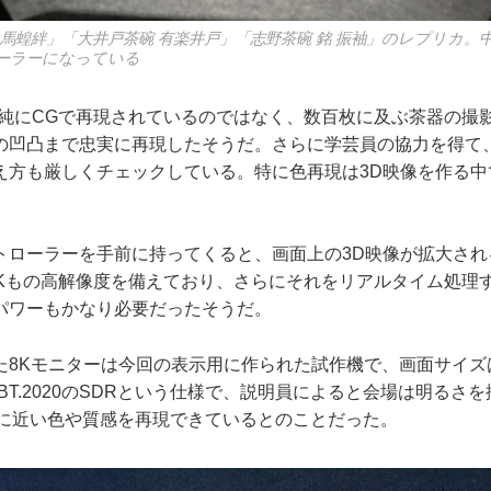
 馬蝗絆」「大井戸茶碗 有楽井戸」「志野茶碗 銘 振袖」のレプリカ。
ーラーになっている
純にCGで再現されているのではなく、数百枚に及ぶ茶器の撮
の凹凸まで忠実に再現したそうだ。さらに学芸員の協力を得て
え方も厳しくチェックしている。特に色再現は3D映像を作る中
ローラーを手前に持ってくると、画面上の3D映像が拡大され
6Kもの高解像度を備えており、さらにそれをリアルタイム処理
パワーもかなり必要だったそうだ。
8Kモニターは今回の表示用に作られた試作機で、画面サイズは
BT.2020のSDRという仕様で、説明員によると会場は明るさ
物に近い色や質感を再現できているとのことだった。