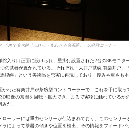
れた「8Kで文化財『ふれる・まわせる名茶碗』」の体験コーナー
館入り口正面に設けられ、壁掛け設置された2台の8Kモニター
つの茶器が置かれている。それぞれ「大井戸茶碗 有楽井戸」「
銘 馬蝗絆」という美術品を忠実に再現しており、厚みや重さも
かれた有楽井戸が茶碗型コントローラーで、これを手に取っ
K/3D映像の茶碗を回転・拡大でき、まるで実物に触れているか
組みだ。
ローラーには重力センサーが仕込まれており、このセンサーと
メラによって茶器の傾きや位置を検出、その情報をフィードバ