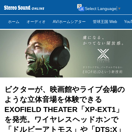
Select Language
▼
ホーム
オーディオ
AV/ホームシアター
管球王国 Web
Yo
ビクターが、映画館やライブ会場の
ような立体音場を体験できる
EXOFIELD THEATER「XP-EXT1」
を発売。ワイヤレスヘッドホンで
「ドルビーアトモス」や「DTS:X」