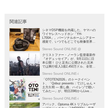
関連記事
シネマDSP機能を内蔵した、ヤマハの
ワイヤレスヘッドホン「YH-
L700A」。パーソナルホームシアター
感覚で、いつでもどこでも映像世界に
没入できる
Stereo Sound ONLINE @
クリストファー・ノーラン監督最新作
『オデュッセイア』が、9月11日に日
本公開！ ひと足先に公開された北米
では興行収入1億2,450万ドル、全世界
興行収入は2億6,406万ドルを突破
Stereo Sound ONLINE-i
「OTOTEN2026」のトークイベン
ト、「Qobuz presents：てけしゅん ×
土方久明 ― 推し曲、ハイレゾで聴い
てみた―」が、明日20時からLive
Extremeで再配信
Stereo Sound ONLINE-i
アバック、Optoma 4Kトリプルレーザ