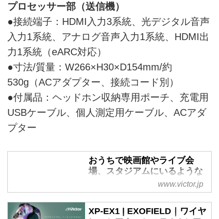
プロセッサー部（送信機）
●接続端子：HDMI入力3系統、光デジタル音声
入力1系統、アナログ音声入力1系統、HDMI出
力1系統（eARC対応）
●寸法/質量：W266×H30×D154mm/約
530g（ACアダプター、接続コード別）
●付属品：ヘッドホン収納専用ポーチ、充電用
USBケーブル、個人測定用ケーブル、ACアダ
プター
おうちで映画館やライブ会
場、スタジアムにいるような
立体音場を体験できる
www.victor.jp
「EXOFIELD THEATER」登
場ワイヤレスシアターシステ
XP-EX1 | EXOFIELD｜ワイヤ
ム「XP-EXT1」を発売