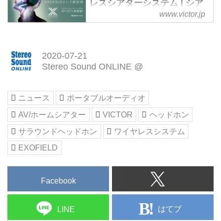
レスシアターシステム | シア
株式会社JVCケンウッドは、ビク
ターバー| スピーカー|ホーム
www.victor.jp
ターブランドより、当社独自の頭
シアター|EXOFIELD
外定位音場処理技術
THEATER の情報ページ |
「EXOFIELD（エクソフィール
VICTOR
2020-07-21
ド）」を搭載したワイヤレスシア
「XP-EXT1」はVictor独自の
Stereo Sound ONLINE @
ターシステム「XP-EXT1」を８
EXOFIELD技術を搭載した新感覚
月上旬より発売します。
ワイヤレスシアターシステムで
す。DolbyAtmosやDTS:Xなどの
ニュース
ポータブルオーディオ
マルチチャンネル(7.1.4ch)音源に
AV/ホームシアター
VICTOR
ヘッドホン
対応した「XP-EXT1」のイベン
トや体験スポット、キャンペーン
サラウンドヘッドホン
ワイヤレスシステム
情報満載のコンセプトサイト。
EXOFIELD
Facebook
はてブ
LINE