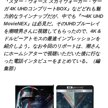
『スター・ウォーズ スカイウォーカー・サー
ガ 4K UHDコンプリートBOX』などどれも魅
力的なラインナップだが、中でも『〜4K UHD
MovieNEX』は必見だ。そのUHDブルーレイ
を潮晴男さんに視聴してもらったので、4K＆
ドルビーアトモスの最速インプレッションを
紹介しよう。なお今回のリポートは、潮さん
にホームシアターで視聴いただいた後に行な
った電話インタビューをまとめている。（編
集部）