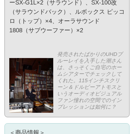
ーSX-G1L×2（サラウンド）、SX-100改
（サラウンドバック）、ルボックス ピッコ
ロ（トップ）×4、オーラサウンド
1808（サブウーファー）×2
発売されたばかりのUHDブ
ルーレイを入手した潮さん
は、さっそくご自宅のホー
ムシアターでチェックして
くれた。115インチスクリ
ーン＆ドルビーアトモスと
いうオーディオビジュアル
ファン憧れの空間でのイン
プレッションは如何に？
＜商品情報＞