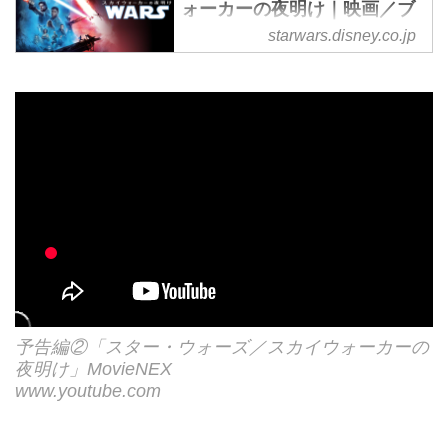
ォーカーの夜明け｜映画／ブ
ルーレイ・DVD・デジタル配
starwars.disney.co.jp
信 | スター・ウォーズ公式
『スター・ウォーズ／スカイウォ
ーカーの夜明け』公式サイト。ブ
ルーレイ・DVD・MovieNEX・デ
ジタル配信最新情報のほか新作デ
ィズニー映画、海外ドラマ、デジ
タル配信など、豊富な作品ライン
ナップをお届けします。スター・
ウォーズ公式 STAR WARS
予告編②「スター・ウォーズ／スカイウォーカーの
夜明け」MovieNEX
www.youtube.com