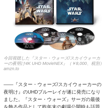
今回視聴した『スター・ウォーズ/スカイウォーカ
ーの夜明け4K UHD MovieNEX』（￥8,000、税別）
amzn.to
――『スター・ウォーズ/スカイウォーカーの
夜明け』のUHDブルーレイが遂に発売になり
ました。『スター・ウォーズ』サーガの最後
を飾る作品として昨年末の劇場公開時も話題