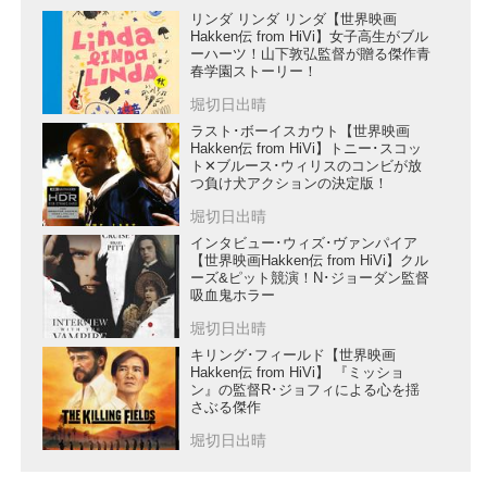
リンダ リンダ リンダ【世界映画
Hakken伝 from HiVi】女子高生がブル
ーハーツ！山下敦弘監督が贈る傑作青
春学園ストーリー！
堀切日出晴
ラスト･ボーイスカウト【世界映画
Hakken伝 from HiVi】トニー･スコッ
ト✕ブルース･ウィリスのコンビが放
つ負け犬アクションの決定版！
堀切日出晴
インタビュー･ウィズ･ヴァンパイア
【世界映画Hakken伝 from HiVi】クル
ーズ&ピット競演！N･ジョーダン監督
吸血鬼ホラー
堀切日出晴
キリング･フィールド【世界映画
Hakken伝 from HiVi】 『ミッショ
ン』の監督R･ジョフィによる心を揺
さぶる傑作
堀切日出晴