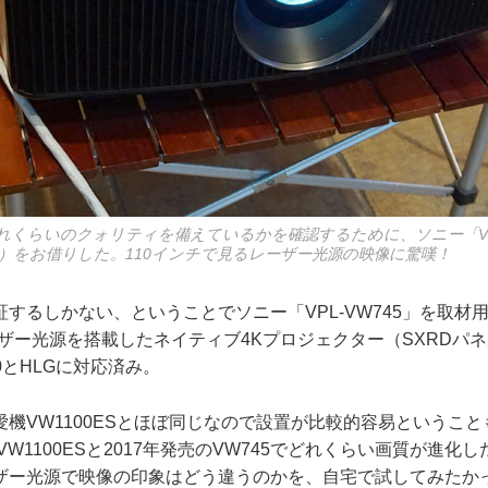
れくらいのクォリティを備えているかを確認するために、ソニー「VPL
0、税別）をお借りした。110インチで見るレーザー光源の映像に驚嘆！
するしかない、ということでソニー「VPL-VW745」を取材
ーザー光源を搭載したネイティブ4Kプロジェクター（SXRDパ
0とHLGに対応済み。
機VW1100ESとほぼ同じなので設置が比較的容易というこ
VW1100ESと2017年発売のVW745でどれくらい画質が進
ザー光源で映像の印象はどう違うのかを、自宅で試してみたか