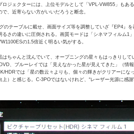
ロジェクターには、上位モデルとして「VPL-VW855」もあ
ので、近寄らない方がいいだろうと断念。
ングのテーブルに載せ、画面サイズ等を調整していざ『EP4』
明るさの違いに圧倒される。画質モードは「シネマフィルム1」
W1100ESの1.5倍近く明るい気がする。
はちゃんと沈んでいて、オープニングの星々もはっきりして
らDVD、ブルーレイでは「見えなかった星が見えてきた」（情
4K/HDRでは「星の数云々よりも、個々の輝きがクリアーにな
）と感じる。C-3POではないけれど、“レーザー光源に感謝”（Tha