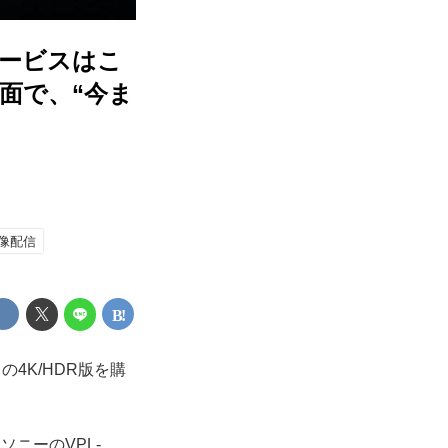
サービスはこ
画面で、“今ま
像配信
の4K/HDR版を購
ニーのVPL-