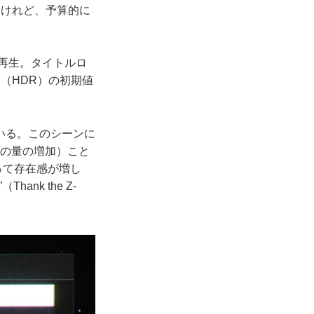
るけれど、予算的に
を再生。タイトルロ
（HDR）の初期値
いる。このシーンに
報の量の増加）こと
って存在感が増し
nk the Z-