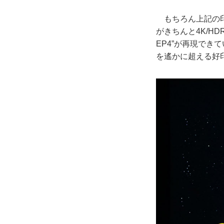
もちろん上記の印
がきちんと4K/H
EP4”が再現で
を遙かに超える好印