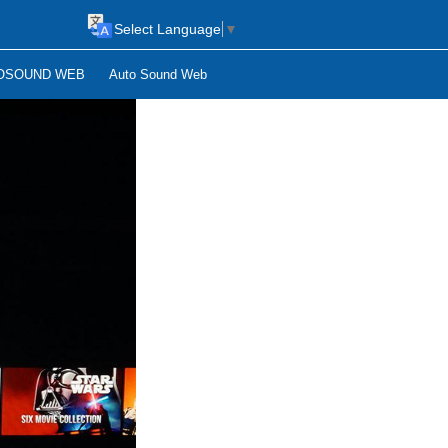
Select Language
▼
OSOUND WEB
Auto Sound Web