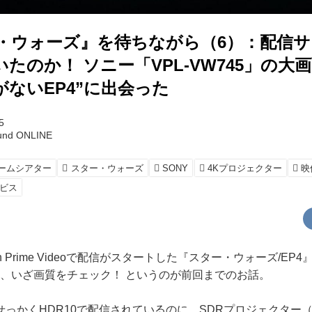
ー・ウォーズ』を待ちながら（6）：配信
たのか！ ソニー「VPL-VW745」の大
ないEP4”に出会った
5
und ONLINE
ホームシアター
スター・ウォーズ
SONY
4Kプロジェクター
映
ビス
 Prime Videoで配信がスタートした『スター・ウォーズ/EP4』
ル）、いざ画質をチェック！ というのが前回までのお話。
かくHDR10で配信されているのに、SDRプロジェクター（ソ