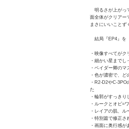
明るさが上がって
面全体がクリアー
まさにいいことず
結局『EP4』を
・映像すべてがク
・細かい星までし
・ベイダー卿のマ
・色が濃密で、ど
・R2-D2やC-
た
・輪郭がすっきり
・ルークとオビ=
・レイアの肌、ル
・特別篇で修正さ
・画面に奥行感が