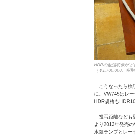
HDRの配信映像がど
（￥1,700,00
こうなったら検証
に。VW745はレ
HDR規格もHDR1
投写距離なども愛
より2013年発売の
水銀ランプとレー