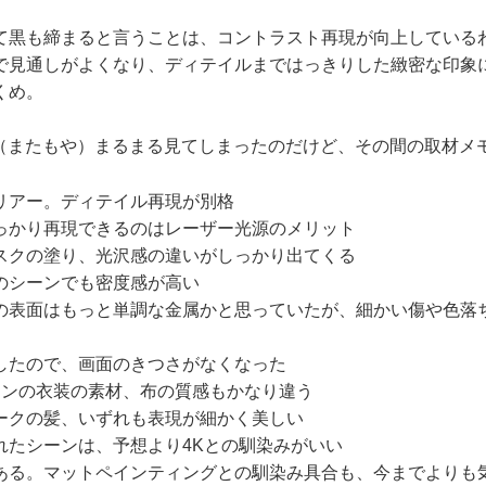
黒も締まると言うことは、コントラスト再現が向上している
で見通しがよくなり、ディテイルまではっきりした緻密な印象
くめ。
（またもや）まるまる見てしまったのだけど、その間の取材メ
リアー。ディテイル再現が別格
っかり再現できるのはレーザー光源のメリット
スクの塗り、光沢感の違いがしっかり出てくる
のシーンでも密度感が高い
3POの表面はもっと単調な金属かと思っていたが、細かい傷や色
したので、画面のきつさがなくなった
ワンの衣装の素材、布の質感もかなり違う
ークの髪、いずれも表現が細かく美しい
れたシーンは、予想より4Kとの馴染みがいい
ある。マットペインティングとの馴染み具合も、今までよりも