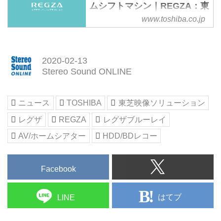
ムシフトマシン｜REGZA：東
芝
www.toshiba.co.jp
東芝のブルーレイディスク/ハー
ドディスクレコーダー・ブルーレ
イディスク/DVDプレーヤーの公
2020-02-13
式ホームページ。東芝のレグザブ
Stereo Sound ONLINE
ルーレイ・DVDの紹介とサポート
情報を掲載しています。
ニュース
TOSHIBA
東芝映像ソリューション
レグザ
REGZA
レグザブルーレイ
AV/ホームシアター
HDD/BDレコー
Facebook
はてブ
LINE