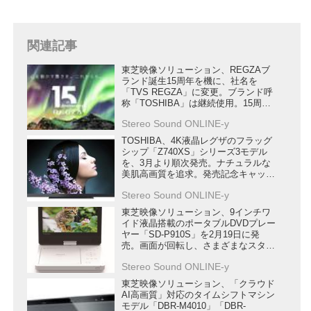
関連記事
東芝映像ソリューション、REGZAブ
ランド誕生15周年を機に、社名を
「TVS REGZA」に変更。ブランド呼
称「TOSHIBA」は継続使用。15周年
記念キャンペーンも実施
Stereo Sound ONLINE-y
TOSHIBA、4K液晶レグザのフラッグ
シップ「Z740XS」シリーズ3モデル
を、3月より順次発売。ナチュラルな
美肌高画質を追求。発売記念キャッシ
ュバックキャンペーンも実施
Stereo Sound ONLINE-y
東芝映像ソリューション、9インチワ
イド液晶搭載のポータブルDVDプレー
ヤー「SD-P910S」を2月19日に発
売。画面が回転し、さまざまなスタイ
ルで視聴可
Stereo Sound ONLINE-y
東芝映像ソリューション、「クラウド
AI高画質」対応のタイムシフトマシン
モデル「DBR-M4010」「DBR-