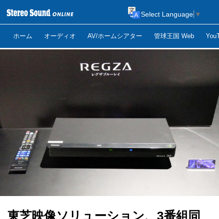
Select Language
▼
ホーム
オーディオ
AV/ホームシアター
管球王国 Web
Yo
東芝映像ソリューション、3番組同