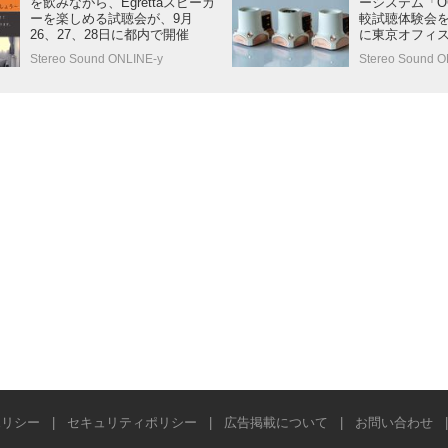
を飲みながら、Egrettaスピーカ
ーシステム「OC
ーを楽しめる試聴会が、9月
較試聴体験会を
26、27、28日に都内で開催
に東京オフィ
Stereo Sound ONLINE-y
Stereo Sound O
ポリシー
|
セキュリティポリシー
|
広告掲載について
|
お問い合わせ