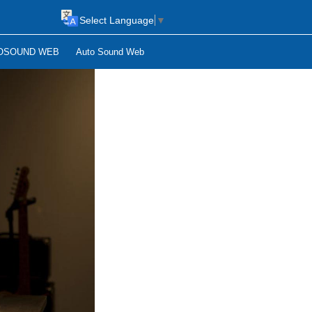
Select Language
▼
OSOUND WEB
Auto Sound Web