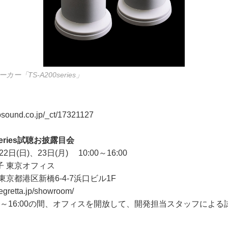
「TS-A200series」
eosound.co.jp/_ct/17321127
00series試聴お披露目会
2日(日)、23日(月) 10:00～16:00
子 東京オフィス
京都港区新橋6-4-7浜口ビル1F
egretta.jp/showroom/
00～16:00の間、オフィスを開放して、開発担当スタッフによ