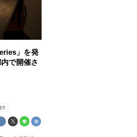
ries」を発
都内で開催さ
電子