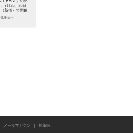
T BEAT」の比
、7月25、26日
ス（新橋）で開催
NLINE-y
|
メールマガジン
|
執筆陣