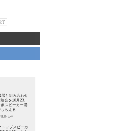
電子
映像機器と組み合わせ
験会を10月23、
対象スピーカー購
がもらえる
NLINE-y
デスクトップスピーカ