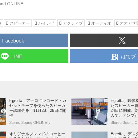
und ONLINE
a
スピーカー
ハイレゾ
アクティブ
オーディオ
オオアサ
Facebook
はてブ
LINE
Egretta、アナログレコード・カ
Egretta、
セットテープを使ったスピーカ
たスピーカー体
ー試聴会を、11月28、29日に開
24日に開催。
催
入で、アンプ
Stereo Sound ONLINE-y
Stereo Sound O
オリジナルブレンドのコーヒー
Egretta、