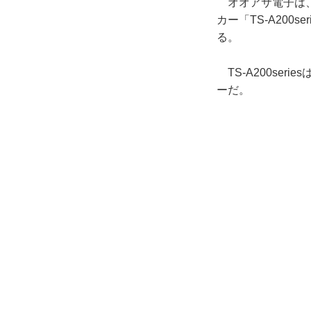
オオアサ電子は、E
カー「TS-A200
る。
TS-A200se
ーだ。