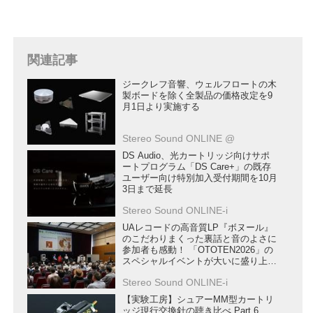
関連記事
ジークレフ音響、ウェルフロートの木
製ボードを除く全製品の価格改定を9
月1日より実施する
Stereo Sound ONLINE @
DS Audio、光カートリッジ向けサポ
ートプログラム「DS Care+」の既存
ユーザー向け特別加入受付期間を10月
3日まで延長
Stereo Sound ONLINE-i
UAレコードの高音質LP『ボヌール』
のこだわりまくった裏話と音のよさに
参加者も感動！ 「OTOTEN2026」の
スペシャルイベントが大いに盛り上が
った
Stereo Sound ONLINE-i
【実験工房】シュアーMM型カートリ
ッジ現行交換針の聴き比べ Part.6