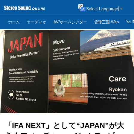
Select Language
▼
ホーム
オーディオ
AV/ホームシアター
管球王国 Web
Yo
「IFA NEXT」として“JAPAN”が大