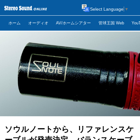
Select Language
▼
ホーム
オーディオ
AV/ホームシアター
管球王国 Web
Yo
ソウルノートから、リファレンスケ
ーブルが発売決定。バランスケーブ