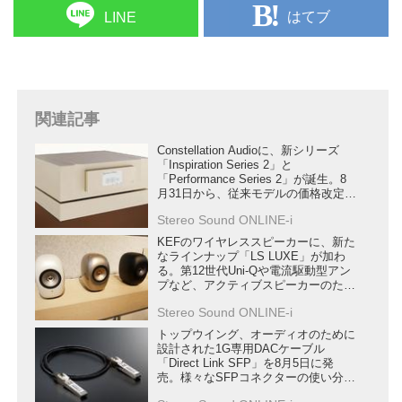
はてブ
LINE
関連記事
Constellation Audioに、新シリーズ
「Inspiration Series 2」と
「Performance Series 2」が誕生。8
月31日から、従来モデルの価格改定も
行う
Stereo Sound ONLINE-i
KEFのワイヤレススピーカーに、新た
なラインナップ「LS LUXE」が加わ
る。第12世代Uni-Qや電流駆動型アン
プなど、アクティブスピーカーのため
の新技術を満載
Stereo Sound ONLINE-i
トップウイング、オーディオのために
設計された1G専用DACケーブル
「Direct Link SFP」を8月5日に発
売。様々なSFPコネクターの使い分け
を提案