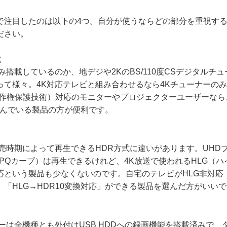
注目したのは以下の4つ。自分が使うならどの部分を重視する
ださい。
数
搭載しているのか、地デジや2KのBS/110度CSデジタルチ
って様々。4K対応テレビと組み合わせるなら4Kチューナーの
（著作権保護技術）対応のモニターやプロジェクターユーザーなら、
積んでいる製品の方が便利です。
売時期によって再生できるHDR方式に違いがあります。UHD
（PQカーブ）は再生できるけれど、4K放送で使われるHLG（
という製品も少なくないのです。自宅のテレビがHLG非対応（
「HLG→HDR10変換対応」ができる製品を選んだ方がいい
ーは全機種とも外付けUSB HDDへの録画機能を搭載済みで、