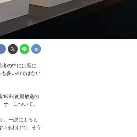
E読者の中には既に
方も多いのではない
4K8K衛星放送の
ーナーについて。
り、一説によると
はいるわけで、そう