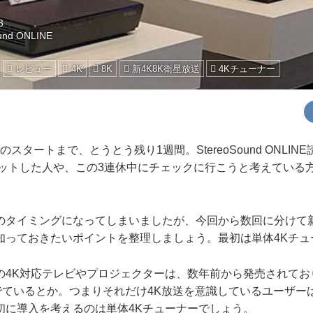
3
und ONLINE
レビュー
4K
8K
新4K8K衛星放送
4Kチューナー
スタートまで、とうとう残り1週間。StereoSound ONLIN
ゲットした人や、この3連休中にチェックに行こうと考えている
タイミングになってしまいましたが、今回から数回に分けて新
知っておきたいポイントを整理しましょう。最初は単体4Kチュ
4K対応テレビやプロジェクターは、数年前から発売されてお
にでているとか。つまりそれだけ4K放送を意識しているユーザー
初に導入を考えるのは単体4Kチューナーでしょう。