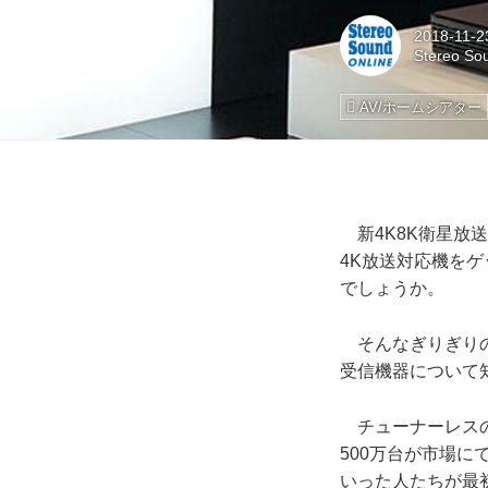
2018-11-2
Stereo So
AV/ホームシアター
新4K8K衛星放送の
4K放送対応機を
でしょうか。
そんなぎりぎりの
受信機器について
チューナーレスの
500万台が市場
いった人たちが最