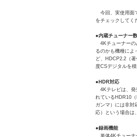
今回、実使用面で
をチェックしてく
●内蔵チューナー
4Kチューナーのみ
るのかも機種によ
ど、HDCP2.2
度CSデジタルを
●HDR対応
4Kテレビは、発
れているHDR10
ガンマ）には非対応
応）という場合は、
●録画機能
単体4Kチューナ