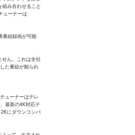
を組み合わせること
のチューナーは
の裏番組録画が可能
きません。これは全社
画した番組が観られ
Kチューナーはテレ
、最新の4K対応テ
を2Kにダウンコンバ
かによって、出力され