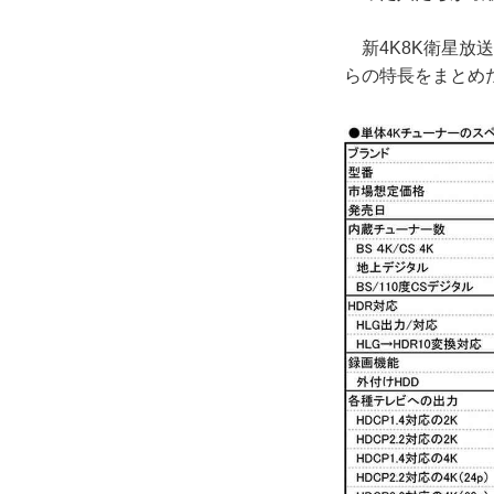
新4K8K衛星放
らの特長をまとめ