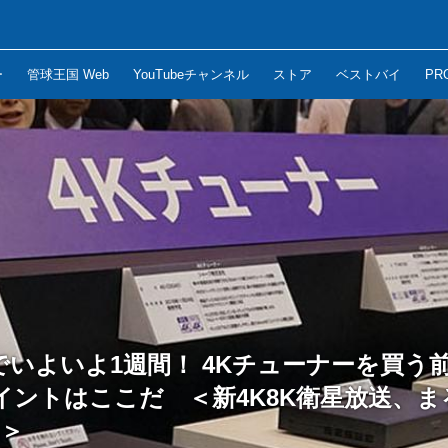
ー
管球王国 Web
YouTubeチャンネル
ストア
ベストバイ
PR
でいよいよ1週間！ 4Kチューナーを買う
イントはここだ ＜新4K8K衛星放送、ま
3＞