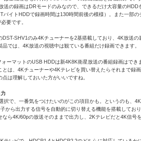
K放送の録画はDRモードのみなので、できるだけ大容量のHDD
TバイトHDDで録画時間は130時間前後の模様）。また一部
Dが必要です。
ST-SHV1のみ4Kチューナーを2基搭載しており、4K放送
製品では、4K放送の視聴中は観ている番組だけ録画できます。
ltフォーマットのUSB HDDは新4K8K衛星放送の番組録画はで
ことは、4Kチューナーや4Kテレビを買い替えたらそれまで録
の点は理解しておいた方がいいですね。
出力
選択で、一番気をつけたいのがこの項目かも。というのも、4
I端子から出力する信号を自動的に切り替える機能を搭載しており
なら4K/60pの放送そのままで出力し、2Kテレビだと4K信号
テレビで、HDCP1.4とHDCP2.2のどちらに対応している