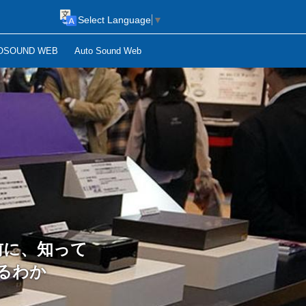
Select Language
▼
OSOUND WEB
Auto Sound Web
前に、知って
るわか