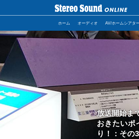
ホーム
オーディオ
AV/ホームシアタ
放送開始ま
おきたいポ
り！：その