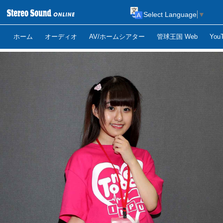
Select Language
▼
ホーム
オーディオ
AV/ホームシアター
管球王国 Web
Yo