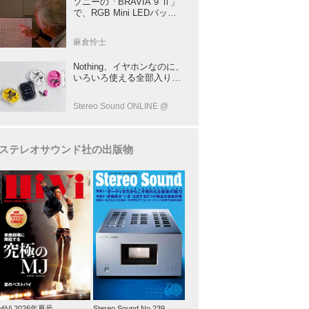
ソニーの「BRAVIA 9 Ⅱ」
で、RGB Mini LEDバック
ライトの実力を体験！ これ
は、“新しいテレビのカテゴ
麻倉怜士
リー” だ（後）：麻倉怜士
のいいもの研究所 レポート
Nothing、イヤホンなのに、
137
いろいろ使える全部入りモ
デルを発売！音だけじゃな
い！音のキャプチャーや、
Stereo Sound ONLINE @
会話も録音できる
ステレオサウンド社の出版物
HiVi 2026年夏号
Stereo Sound No.239