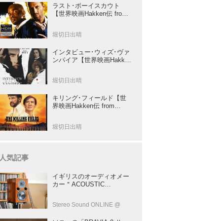
ラスト･ボーイスカウト
【世界映画Hakken伝 from
HiVi】トニー･スコット✕ブ
ルース･ウィリスのコンビ
堀切日出晴
が放つ負け犬アクションの
決定版！
インタビュー･ウィズ･ヴァ
ンパイア【世界映画Hakken
伝 from HiVi】クルーズ&ピ
ット競演！N･ジョーダン監
堀切日出晴
督吸血鬼ホラー
キリング･フィールド【世
界映画Hakken伝 from
HiVi】 『ミッション』の監
督R･ジョフィによる心を揺
堀切日出晴
さぶる傑作
人気記事
イギリスのオーディオメー
カー＂ACOUSTIC
ENERGY＂が40年前に発売
した小型スピーカー
Stereo Sound ONLINE @
「AE1」の40周年記念モデ
ル登場！