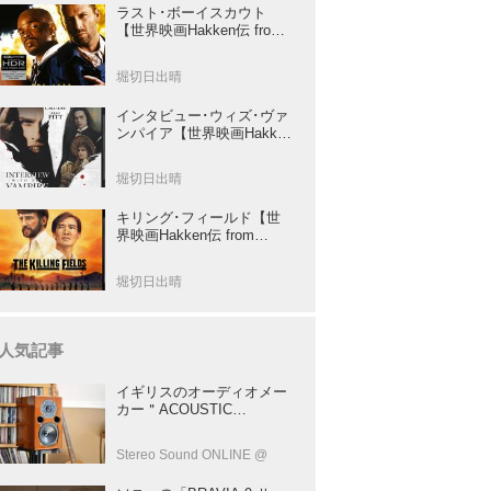
ラスト･ボーイスカウト
【世界映画Hakken伝 from
HiVi】トニー･スコット✕ブ
ルース･ウィリスのコンビ
堀切日出晴
が放つ負け犬アクションの
決定版！
インタビュー･ウィズ･ヴァ
ンパイア【世界映画Hakken
伝 from HiVi】クルーズ&ピ
ット競演！N･ジョーダン監
堀切日出晴
督吸血鬼ホラー
キリング･フィールド【世
界映画Hakken伝 from
HiVi】 『ミッション』の監
督R･ジョフィによる心を揺
堀切日出晴
さぶる傑作
人気記事
イギリスのオーディオメー
カー＂ACOUSTIC
ENERGY＂が40年前に発売
した小型スピーカー
Stereo Sound ONLINE @
「AE1」の40周年記念モデ
ル登場！