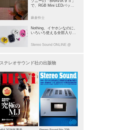
ソニーの「BRAVIA 9 Ⅱ」
で、RGB Mini LEDバック
ライトの実力を体験！ これ
は、“新しいテレビのカテゴ
麻倉怜士
リー” だ（後）：麻倉怜士
のいいもの研究所 レポート
Nothing、イヤホンなのに、
137
いろいろ使える全部入りモ
デルを発売！音だけじゃな
い！音のキャプチャーや、
Stereo Sound ONLINE @
会話も録音できる
ステレオサウンド社の出版物
HiVi 2026年夏号
Stereo Sound No.239