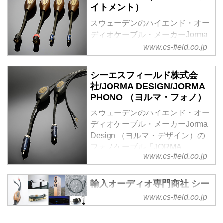
イトメント）
スウェーデンのハイエンド・オー
ディオケーブル・メーカーJorma
Design （ヨルマ・デザイン）の
www.cs-field.co.jp
最上級モデル「JORMA
STATEMENT（ヨルマ・ステイト
シーエスフィールド株式会
メント）」。
社/JORMA DESIGN/JORMA
PHONO （ヨルマ・フォノ）
スウェーデンのハイエンド・オー
ディオケーブル・メーカーJorma
Design （ヨルマ・デザイン）の
フォノケーブル「JORMA
www.cs-field.co.jp
PHONO （ヨルマ・フォノ）」。
輸入オーディオ専門商社 シー
エスフィールド株式会社 - 高
www.cs-field.co.jp
品位でグローバルなオーディ
オをあなたへ