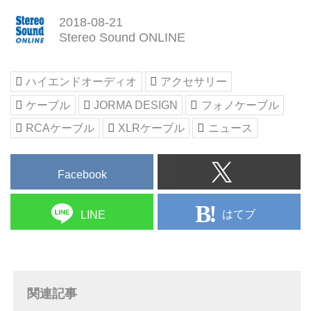
オーディオ製品輸入商社。Jorma
2018-08-21
Design ヨルマ・デザイン,
Stereo Sound ONLINE
Penaudio ペナウディオ, Kuzma
クズマ, Jodelica ジョデリカ,
Solid Tech ソリッド・テック,
ハイエンドオーディオ
アクセサリー
Vitus Audio ヴィタス・オーディ
ケーブル
JORMA DESIGN
フォノケーブル
オ, Electrocompaniet エレクトロ
コンパニエ, Cold Ray コールド・
RCAケーブル
XLRケーブル
ニュース
レイ, AFI オーディオ・フィデリ
ティー・インプルーブメント,
Eighth Nerve エイス・ナーヴ,
Facebook
Bybee Technologies バイビー・
テ...
はてブ
LINE
関連記事