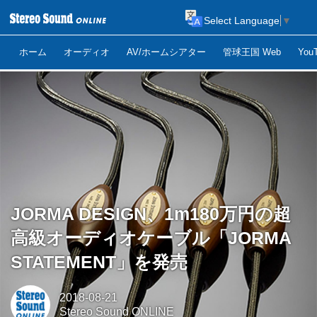
Select Language
▼
ホーム
オーディオ
AV/ホームシアター
管球王国 Web
Yo
JORMA DESIGN、1m180万円の超
高級オーディオケーブル「JORMA
STATEMENT」を発売
2018-08-21
Stereo Sound ONLINE