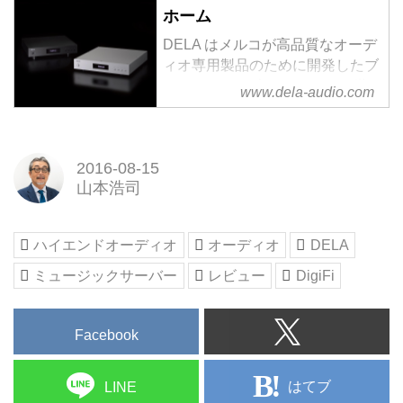
源収録DVD-ROM
ホーム
2月22日発売の『デジファイ21
DELA はメルコが高品質なオーデ
号』で注目いただきたいのは、な
ィオ専用製品のために開発したブ
んと言っても特別付録スペシャル
ランドです。 本サイトでは、世
www.dela-audio.com
ハイレゾサンプラーDVD 日本コ
界各国で高く評価を受けているメ
ロムビア篇です。収録するのは、
ルコシンクレッツ製品の概要、
全6タイトル9トラック。
およびソフトウェア機能、サポー
96kHz/24ビットのマス...
2016-08-15
ト情報を掲載しています。 (海外
山本浩司
ではMELCOブランドで展開して
おり、一部仕様が異なります。)
ハイエンドオーディオ
オーディオ
DELA
ミュージックサーバー
レビュー
DigiFi
Facebook
はてブ
LINE