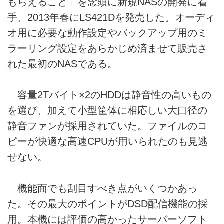
もらえること」を念頭に新規NASの開発に着
手、2013年春にLS421Dを発売した。オーディ
オ用に必要な動作設定やバックアップ用のミ
ラーリング設定をあらかじめ済ませて販売さ
れた最初のNASである。
容量2Tバイト×2のHDDは静音性の高いもの
を選び、加えて小型筐体に相応しい大口径の
静音ファンが採用されていた。ファイルのコ
ピーが快適な高速CPUが用いられたのも見逃
せない。
機能面でも刮目すべき点がいくつかあっ
た。その最大のポイントがDSD配信機能の採
用。本機には評価の高かったサーバーソフト