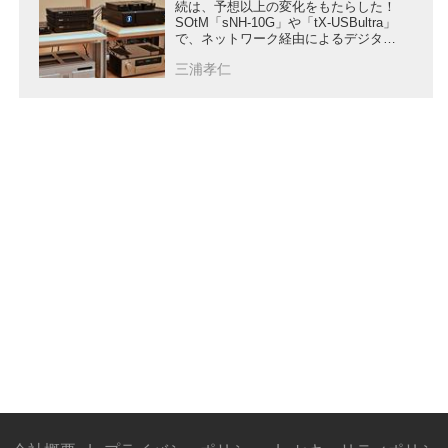
続は、予想以上の変化をもたらした！
SOtM「sNH-10G」や「tX-USBultra」
で、ネットワーク経由によるデジタル
オーディオ再生の音質向上テクニック
三浦孝仁
を試す