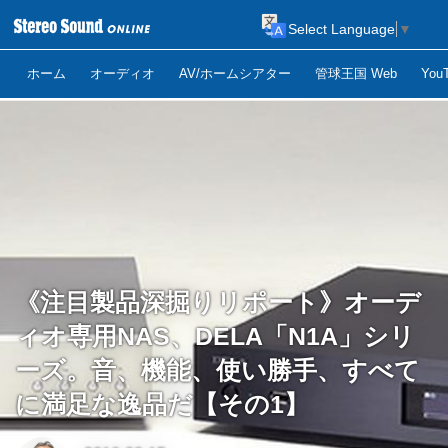
Select Language
▼
ホーム
オーディオ
AV/ホームシアター
管球王国 Web
Yo
《注目製品深掘りリポート》オーデ
ィオ専用NAS、DELA「N1A」シリ
ーズ。音、機能、使い勝手、すべて
に満足な逸品だ【その1】