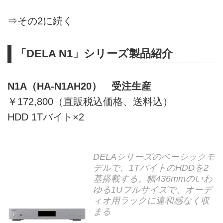
⇒
その2に続く
「DELA N1」シリーズ製品紹介
N1A（HA-N1AH20） 受注生産
￥172,800（直販税込価格、送料込）
HDD 1Tバイト×2
DELAシリーズのベーシックモ
デルで、1TバイトのHDDを2
基搭載する。幅436mmのいわ
ゆる1Uフルサイズで、オーデ
ィオ用ラックに違和感なく収
まる