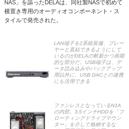
NAS」を謳ったDELAは、同社製NASで初めて
横置き専用のオーディオコンポーネント・ス
タイルで発売された。
LAN端子を2系統装備、プレー
ヤーと直結できるようにして
いるのがDELAの斬新かつ画期
的な部分だ。USB端子は、デ
ータ読み込みやバックアップ
用以外に、USB DACとの連携
にも活用できる
ファンレスとなっているN1A
の内部。3.5インチHDDを「フ
ローティングドライブマウン
ター」を介して格納するな