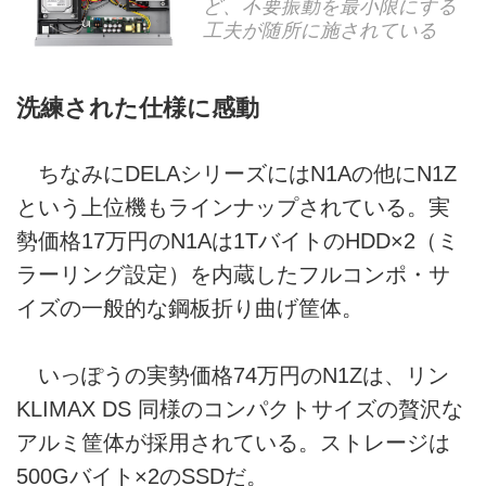
ど、不要振動を最小限にする
工夫が随所に施されている
洗練された仕様に感動
ちなみにDELAシリーズにはN1Aの他にN1Z
という上位機もラインナップされている。実
勢価格17万円のN1Aは1TバイトのHDD×2（ミ
ラーリング設定）を内蔵したフルコンポ・サ
イズの一般的な鋼板折り曲げ筐体。
いっぽうの実勢価格74万円のN1Zは、リン
KLIMAX DS 同様のコンパクトサイズの贅沢な
アルミ筐体が採用されている。ストレージは
500Gバイト×2のSSDだ。