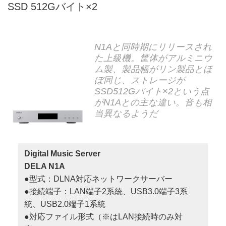
SSD 512Gバイト×2
N1Aと同時期にリリースされ
た上級機。筐体がアルミニウ
ム製、製品幅がリン製品とほ
ぼ同じ、ストレージが
SSD512Gバイト×2という点
がN1Aとの主な違い。音も相
当異なるようだ
Digital Music Server
DELA N1A
●型式：DLNA対応ネットワークサーバー
●接続端子：LAN端子2系統、USB3.0端子3系
統、USB2.0端子1系統
●対応ファイル形式（※はLAN接続時のみ対