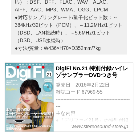
応）：DSF、DFF、FLAC，WAV、ALAC、
AIFF、AAC、MP3、WMA、OGG、LPCM
●対応サンプリングレート/量子化ビット数：～
384kHz/32ビット（PCM）、～11.2MHz/1ビット
（DSD、LAN接続時）、～5.6MHz/1ビット
（DSD、USB接続時）
●寸法/質量：W436×H70×D352mm/7kg
DigiFi No.21 特別付録ハイレ
ゾサンプラーDVDつき号
発売日：2016年2月22日
雑誌コード:67969-55
------------------------------------------------
---
主な内容
●『デジファイ21号』の特別付録
www.stereosound-store.jp
は、
スペシャルハイレゾサンプラー音