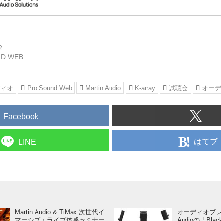
K-arrayではスピーカーに最適なアンプを各種取
スピーカーに推奨されるアンプをまとめた表
2
D WEB
ディオ
Pro Sound Web
Martin Audio
K-array
試聴会
オー
Facebook
はてブ
LINE
Martin Audio & TiMax 次世代イ
オーディオブレイ
マーシブ・ライブ体感セミナー
Audioの「Bla