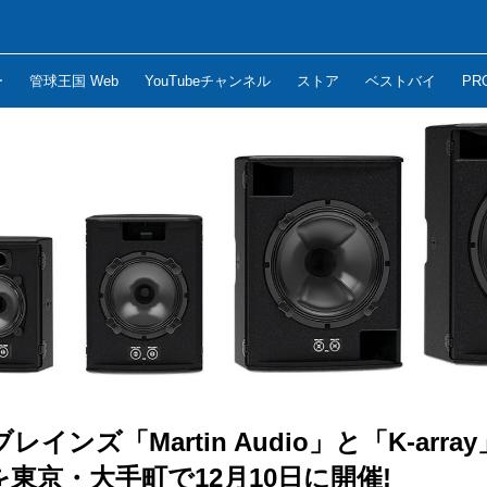
ー
管球王国 Web
YouTubeチャンネル
ストア
ベストバイ
PR
インズ「Martin Audio」と「K-arr
東京・大手町で12月10日に開催!