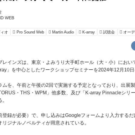
2
D WEB
ディオ
Pro Sound Web
Martin Audio
K-array
試聴会
オー
ブレインズは、
東京・よみうり大手町ホール（大・小）
において
-array」を中心としたワークショップセミナーを2024年12月1
ムを、午前と午後の2回で実施する予定となっており、出展製品は
int・TORUS・THS・WPM」他多数、及び「K-array Pinnacleシリ
る。
登録が必要）で、申し込みはGoogleフォームより入力する
オリジナルノベルティが用意されている。