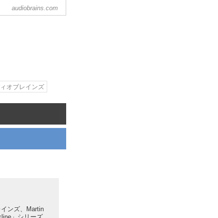
audiobrains.com
り揃えております。各
ディオブレインズ
ンズ、Martin
ckline」シリーズ