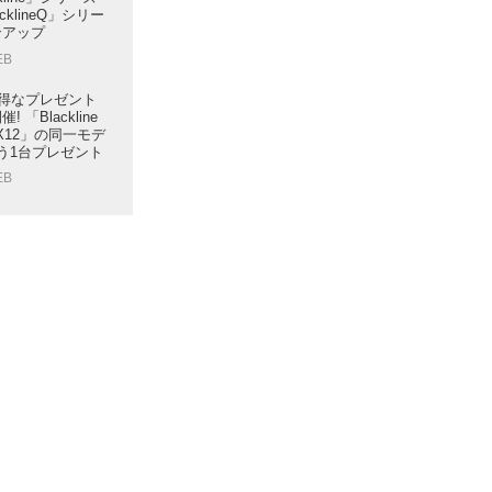
cklineQ」シリー
ンアップ
EB
ioお得なプレゼント
 「Blackline
ne X12」の同一モデ
う1台プレゼント
EB