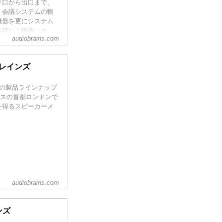
り口から出口まで、
、会議システムの輸
機器を更にシステム
客様にご提案しま
audiobrains.com
ブレインズ
ioの製品ラインナップ
イギリスの首都ロンドンで
を得るスピーカーメ
audiobrains.com
ンズ