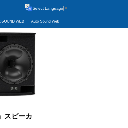
Select Language
▼
OSOUND WEB
Auto Sound Web
ay」スピーカ