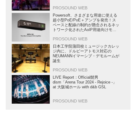
PROSOUND WEB
Powersoft、さまざまな用途に使える
超小型PoE/PoE＋アンプを発売！ス
ペースと配線の制約が懸念されるネッ
トワーク化されたAoIP用途向けモデ
ル
PROSOUND WEB
日本工学院蒲田校ミュージックカレッ
ジ内に、ドルビーアトモス対応の
NEUMANNイマーシブ・デモルームが
誕生
PROSOUND WEB
LIVE Report：Official髭男
dism「Arena Tour 2024 - Rejoice -」
at 大阪城ホール with d&b GSL
PROSOUND WEB