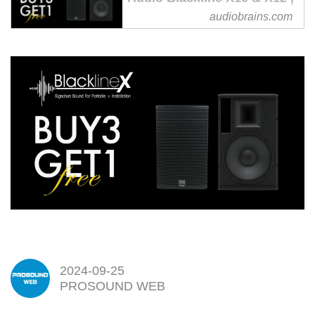
オーディオブレインズ
audiobrains.com
Martin Audioより日頃の感謝の気
持ちを込めて、大変お得なプレゼ
ントキャンペーンを開催いたしま
す。キャンペーン期間中
「Blackline X10」及び
「Blackline X12」の同一モデルを
3台一括でご購入いただいた場合
に、同一モデルをもう1台プレゼ
ントいたします。是非この機会を
ご利用ください。
2024-09-25
PROSOUND WEB