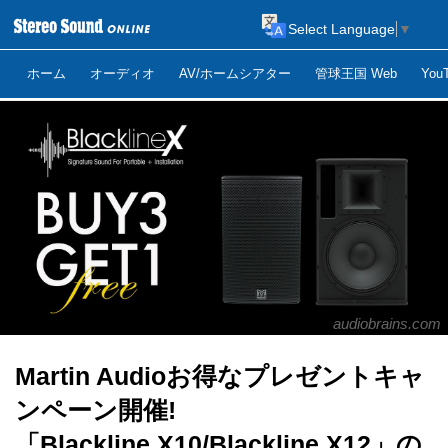
Select Language
▼
ホーム
オーディオ
AV/ホームシアター
管球王国 Web
Yo
audiobrains.com
Martin Audioお得なプレゼントキャ
ンペーン開催!
「Blackline X10/Blackline X12」の