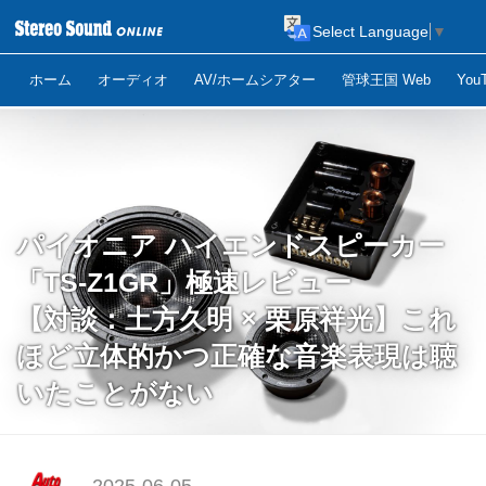
Select Language
▼
ホーム
オーディオ
AV/ホームシアター
管球王国 Web
Yo
パイオニア ハイエンドスピーカー
「TS-Z1GR」極速レビュー
【対談：土方久明 × 栗原祥光】これ
ほど立体的かつ正確な音楽表現は聴
いたことがない
2025-06-05