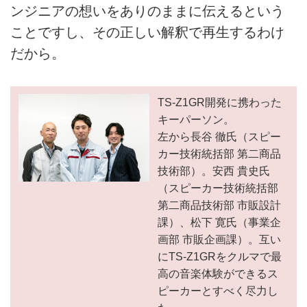
ンジニアの想いをありのままに伝えるという
ことですし、その正しい解釈で再生するわけ
だから。
TS-Z1GR開発に携わった
キーパーソン。
左から長谷 徹氏（スピー
カー技術統括部 第二商品
技術部）。安西 貴史氏
（スピーカー技術統括部
第二商品技術部 市販設計
課）、松下 寛氏（事業企
画部 市販企画課）。互い
にTS-Z1GRをクルマで最
高の音楽体験ができるス
ピーカーとすべく尽力し