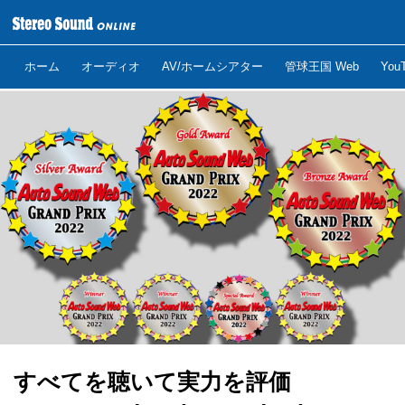
ホーム
オーディオ
AV/ホームシアター
管球王国 Web
Yo
すべてを聴いて実力を評価