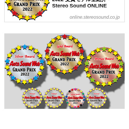
Stereo Sound ONLINE
Auto Sound Web Grand Prix 2022
online.stereosound.co.jp
とは
2022年のカーオーディオ市場に
おいて、音質に注目して高い評価
を得た製品をオートサウンドウェ
ブグランプリ受賞モデルと選定す
る。選考委員は、評論家［石田
功、藤原 陽祐、黛 健司、脇森
宏、長谷川圭］の計5名によって
構成する（例年選考に参加してい
る鈴木 裕氏は病気療養のため欠
席）。
本年のグランプリ受賞数は全7モ
デル、ディスプレイオーディオ
1、AVナビゲーション3、スピー
カー1、パワーアンプ1、バッテリ
ー1である。いずれもその...