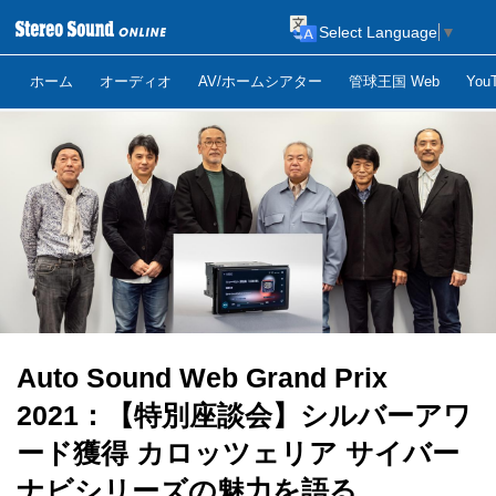
Select Language
▼
ホーム
オーディオ
AV/ホームシアター
管球王国 Web
Yo
Auto Sound Web Grand Prix
2021：【特別座談会】シルバーアワ
ード獲得 カロッツェリア サイバー
ナビシリーズの魅力を語る