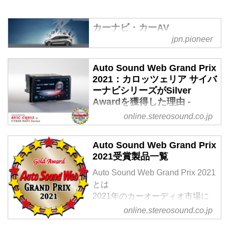
カーナビ・カーAV
carrozzeria | パイオニア株式
jpn.pioneer
会社
パイオニア株式会社のカーナビ・
Auto Sound Web Grand Prix
カーAVブランド、カロッツェリ
2021：カロッツェリア サイバ
ーナビシリーズがSilver
アの商品情報。サイバーナビ、楽
Awardを獲得した理由 -
ナビなどカーナビ商品をはじめカ
Stereo Sound ONLINE
ーオーディオコンポーネントなど
online.stereosound.co.jp
カロッツェリア全商品がご覧いた
黛健司氏と脇森宏氏によるレビュ
だけます。
ー記事。
Auto Sound Web Grand Prix
2021受賞製品一覧
Auto Sound Web Grand Prix 2021
とは
2021年のカーオーディオ市場に
おいて、音質に注目して高い評価
online.stereosound.co.jp
を得た製品をオートサウンドウェ