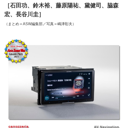
［石田功、鈴木裕、藤原陽祐、黛健司、脇森
宏、長谷川圭］
（まとめ＝ASW編集部／写真＝嶋津彰夫）