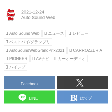
ブグランプリ受賞モデルと選定す
る。選考委員は、評論家［石田
2021-12-24
功、鈴木 裕、藤原 陽祐、黛 健
Auto Sound Web
司、脇森 宏、長谷川圭］の計6名
によって構成する。
本年のグランプリ受賞数は全11、
Auto Sound Web
ニュース
レビュー
AVナビゲーション4モデル、スピ
ーカー4モデル、パワーアンプ3モ
ベストバイ/グランプリ
デルである。いずれもそのサウン
AutoSoundWebGrandPrix2021
CARROZZERIA
ドパフォーマンスが高く評価され
た製品ばかり、2021年を代表す
PIONEER
AVナビ
カーオーディオ
るカ...
ハイレゾ
Facebook
はてブ
LINE