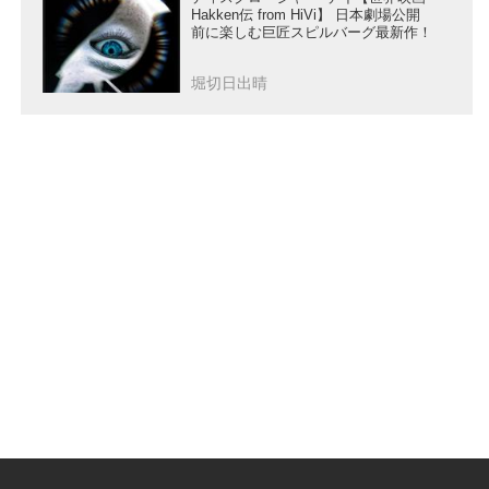
Hakken伝 from HiVi】 日本劇場公開
前に楽しむ巨匠スピルバーグ最新作！
堀切日出晴