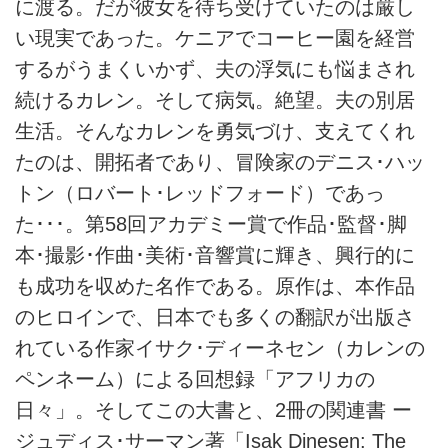
に渡る。だが彼女を待ち受けていたのは厳し
い現実であった。ケニアでコーヒー園を経営
するがうまくいかず、夫の浮気にも悩まされ
続けるカレン。そして病気。絶望。夫の別居
生活。そんなカレンを勇気づけ、支えてくれ
たのは、開拓者であり、冒険家のデニス･ハッ
トン（ロバート･レッドフォード）であっ
た･･･。第58回アカデミー賞で作品･監督･脚
本･撮影･作曲･美術･音響賞に輝き、興行的に
も成功を収めた名作である。原作は、本作品
のヒロインで、日本でも多くの翻訳が出版さ
れている作家イサク･ディーネセン（カレンの
ペンネーム）による回想録「アフリカの
日々」。そしてこの大書と、2冊の関連書 ー
ジュディス･サーマン著「Isak Dinesen: The