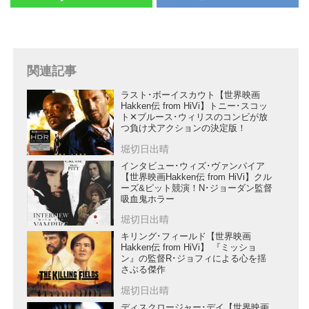
関連記事
ラスト･ボーイスカウト【世界映画
Hakken伝 from HiVi】トニー･スコッ
ト✕ブルース･ウィリスのコンビが放
つ負け犬アクションの決定版！
堀切日出晴
インタビュー･ウィズ･ヴァンパイア
【世界映画Hakken伝 from HiVi】クル
ーズ&ピット競演！N･ジョーダン監督
吸血鬼ホラー
堀切日出晴
キリング･フィールド【世界映画
Hakken伝 from HiVi】 『ミッショ
ン』の監督R･ジョフィによる心を揺
さぶる傑作
堀切日出晴
ディスクロージャー･デイ【世界映画