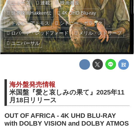
ニュース
連載
映画番長
世界映画Hakken伝
4K UHD Blu-ray
ドルビーアトモス
シドニー・ポラック
ロバート・レッドフォード
メリル・ストリープ
ユニバーサル
海外盤発売情報
米国盤『愛と哀しみの果て』2025年11
月18日リリース
OUT OF AFRICA - 4K UHD BLU-RAY
with DOLBY VISION and DOLBY ATMOS