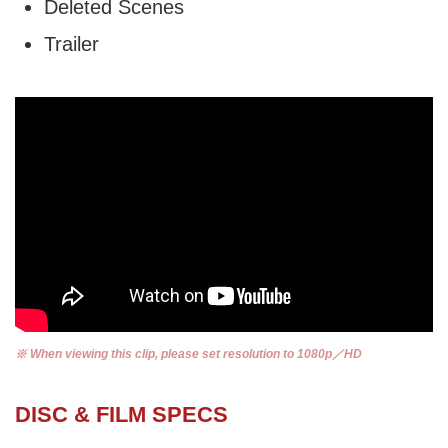
Deleted Scenes
Trailer
※ When viewing this clip, please set resolution to 1080p／HD
DISC & FILM SPECS