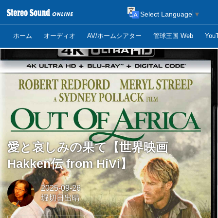
Select Language
▼
ホーム
オーディオ
AV/ホームシアター
管球王国 Web
Yo
愛と哀しみの果て【世界映画
Hakken伝 from HiVi】
2025-09-26
堀切日出晴