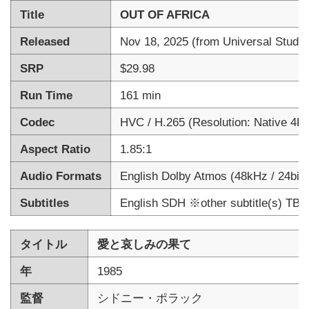
Title
OUT OF AFRICA
Released
Nov 18, 2025 (from Universal Studio
SRP
$29.98
Run Time
161 min
Codec
HVC / H.265 (Resolution: Native 4K
Aspect Ratio
1.85:1
Audio Formats
English Dolby Atmos (48kHz / 24bit
Subtitles
English SDH ※other subtitle(s) TBA
タイトル
愛と哀しみの果て
年
1985
監督
シドニー・ポラック