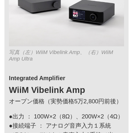
写真（左）WiiM Vibelink Amp、（右）WiiM
Amp Ultra
Integrated Amplifier
WiiM Vibelink Amp
オープン価格（実勢価格5万2,800円前後）
●出力 ： 100W×2（8Ω）、200W×2（4Ω）
●接続端子 ： アナログ音声入力１系統