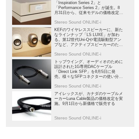
「Inspiration Series 2」と
「Performance Series 2」が誕生。8
月31日から、従来モデルの価格改定も
行う
Stereo Sound ONLINE-i
KEFのワイヤレススピーカーに、新た
なラインナップ「LS LUXE」が加わ
る。第12世代Uni-Qや電流駆動型アン
プなど、アクティブスピーカーのため
の新技術を満載
Stereo Sound ONLINE-i
トップウイング、オーディオのために
設計された1G専用DACケーブル
「Direct Link SFP」を8月5日に発
売。様々なSFPコネクターの使い分け
を提案
Stereo Sound ONLINE-i
アイレックスが、カナダのケーブルメ
ーカーLuna Cable製品の価格改定を実
施。9月1日から新価格で販売する
Stereo Sound ONLINE-i