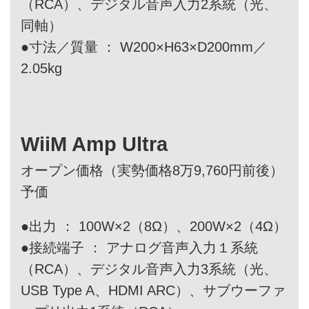
（RCA）、デジタル音声入力2系統（光、
同軸）
●寸法／質量 ： W200×H63×D200mm／
2.05kg
WiiM Amp Ultra
オープン価格（実勢価格8万9,760円前後）
予価
●出力 ： 100W×2（8Ω）、200W×2（4Ω）
●接続端子 ： アナログ音声入力１系統
（RCA）、デジタル音声入力3系統（光、
USB Type A、HDMI ARC）、サブウーファ