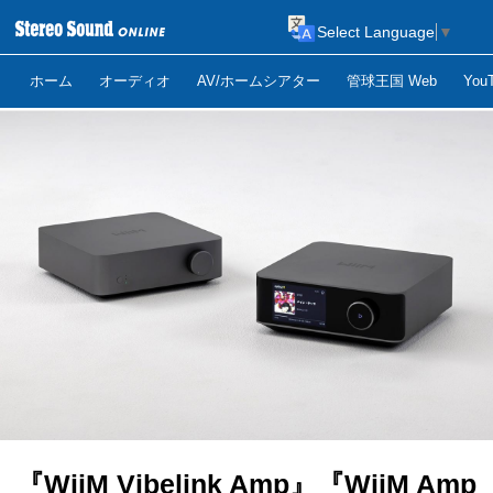
Select Language
▼
ホーム
オーディオ
AV/ホームシアター
管球王国 Web
Yo
『WiiM Vibelink Amp』『WiiM Amp