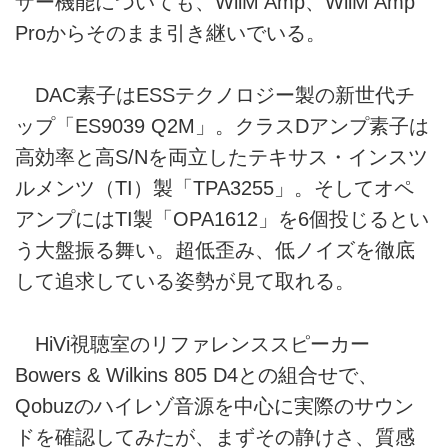
ザー機能についても、WiiM Amp、WiiM Amp
Proからそのまま引き継いでいる。
DAC素子はESSテクノロジー製の新世代チ
ップ「ES9039 Q2M」。クラスDアンプ素子は
高効率と高S/Nを両立したテキサス・インスツ
ルメンツ（TI）製「TPA3255」。そしてオペ
アンプにはTI製「OPA1612」を6個投じるとい
う大盤振る舞い。超低歪み、低ノイズを徹底
して追求している姿勢が見て取れる。
HiVi視聴室のリファレンススピーカー
Bowers & Wilkins 805 D4との組合せで、
Qobuzのハイレゾ音源を中心に実際のサウン
ドを確認してみたが、まずその静けさ、質感