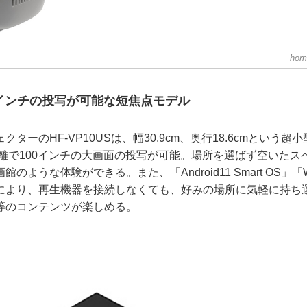
hom
100インチの投写が可能な短焦点モデル
ーのHF-VP10USは、幅30.9cm、奥行18.6cmという超
の距離で100インチの大画面の投写が可能。場所を選ばず空いた
のような体験ができる。また、「Android11 Smart OS」「W
により、再生機器を接続しなくても、好みの場所に気軽に持ち
be等のコンテンツが楽しめる。