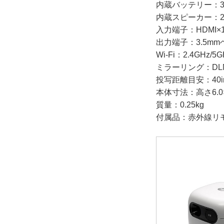
内蔵バッテリー：3.7V 4
内蔵スピーカー：2
入力端子：HDMI×1 /
出力端子：3.5m
Wi-Fi：2.4GHz/5G
ミラーリング：DLNA、
投写距離目安：40inch：
本体寸法：高さ6.0×
質量：0.25kg
付属品：赤外線リモコ