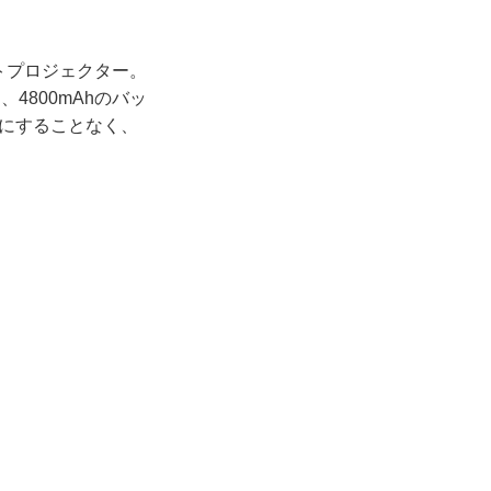
トプロジェクター。
4800mAhのバッ
気にすることなく、