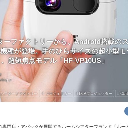
ーファクトリーから、Android搭載の
2機種が登場。手のひらサイズの超小型モ
と、超短焦点モデル「HF-VP10US」
2
ting-y
ムシアターファクトリー
プロジェクター
DLPプロジェクター
CUB
専門店・アバックが展開するホームシアターブランド「ホー