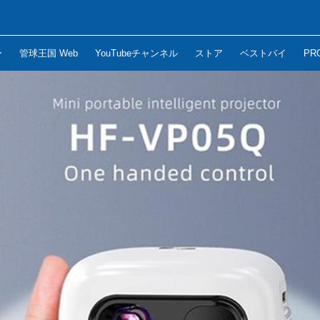
ー
管球王国 Web
YouTubeチャンネル
ストア
ベストバイ
PR