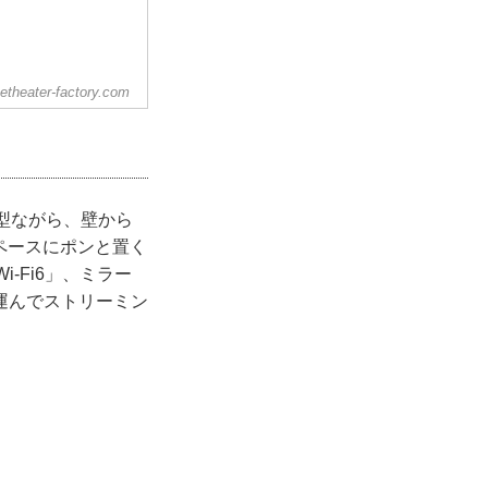
etheater-factory.com
小型ながら、壁から
スペースにポンと置く
i-Fi6」、ミラー
運んでストリーミン