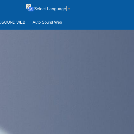
Select Language
▼
OSOUND WEB
Auto Sound Web