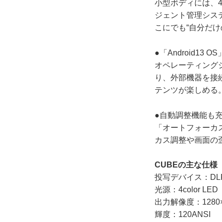
小型ボディには、4
ジェント管理システ
こにでも“自分だ
●「Android13
オペレーティングシス
り、外部機器を接続
テンツが楽しめる
●自動調整機能も
「オートフォーカ
カス調整や画面の
CUBEの主な仕様
投写デバイス：DLP
光源：4color LED（
出力解像度：1280
輝度：120ANSI