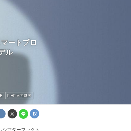
スマートプロ
デル
E
HF-VP10US
ムシアターファクト