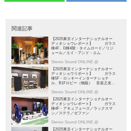
関連記事
【2025東京インターナショナルオー
ディオショウレポート】 ガラス
棟4F、D棟4階・タイムロード／リジ
ェール／エイ・アンド・エム
Stereo Sound ONLINE @
【2025東京インターナショナルオー
ディオショウリポート】 ガラス
棟5F・ロッキーインターナショナ
ル、B1Fロビー（物販） 音楽之友社
／音元出版／M・A Recordings／ステ
Stereo Sound ONLINE @
レオサウンド
【2025東京インターナショナルオー
ディオショウレポート】 ガラス
棟4F・アキュフェーズ／ラックスマ
ン／ステラ／ゼファン
Stereo Sound ONLINE @
【2025東京インターナショナルオー