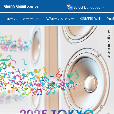
Select Language
▼
ホーム
オーディオ
AV/ホームシアター
管球王国 Web
Yo