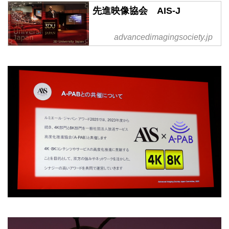
先進映像協会 AIS-J
advancedimagingsociety.jp