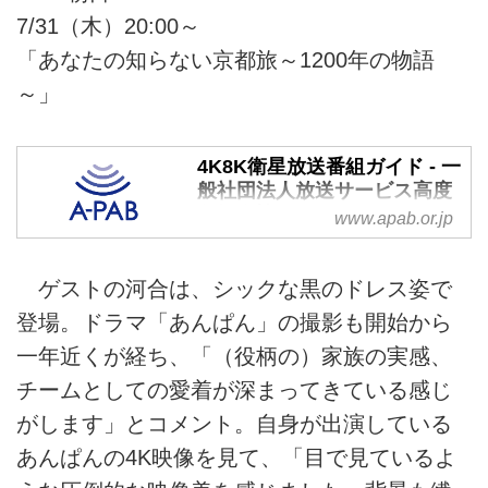
7/31（木）20:00～
「あなたの知らない京都旅～1200年の物語
～」
4K8K衛星放送番組ガイド - 一
般社団法人放送サービス高度
化推進協会（A-PAB）
www.apab.or.jp
A-PABは放送およびそれに関連す
るサービスや産業の高度化を推進
ゲストの河合は、シックな黒のドレス姿で
し、普及を図ることを目的とする
登場。ドラマ「あんぱん」の撮影も開始から
団体です。4K・8K、地デジ、
BS、ワンセグ、リモート視聴、
一年近くが経ち、「（役柄の）家族の実感、
受信機等の放送サービス全般に関
チームとしての愛着が深まってきている感じ
する様々な情報を扱います。
がします」とコメント。自身が出演している
あんぱんの4K映像を見て、「目で見ているよ