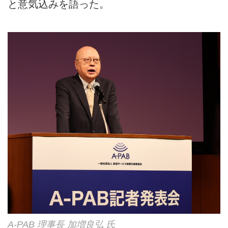
と意気込みを語った。
A-PAB 理事長 加増良弘 氏