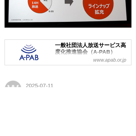
一般社団法人放送サービス高
度化推進協会（A-PAB）
www.apab.or.jp
A-PABは放送およびそれに関連す
るサービスや産業の高度化を推進
し、普及を図ることを目的とする
団体です。4K・8K、地デジ、
W
2025-07-11
BS、ワンセグ、リモート視聴、
Web Marketing-y
受信機等の放送サービス全般に関
する様々な情報を扱います。
A-PAB
4K8K衛星放送
河合優実
Facebook