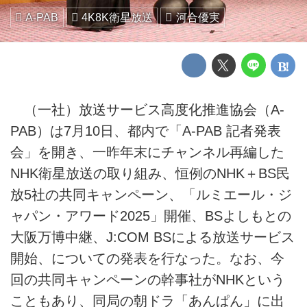
A-PAB
4K8K衛星放送
河合優実
（一社）放送サービス高度化推進協会（A-
PAB）は7月10日、都内で「A-PAB 記者発表
会」を開き、一昨年末にチャンネル再編した
NHK衛星放送の取り組み、恒例のNHK＋BS民
放5社の共同キャンペーン、「ルミエール・ジ
ャパン・アワード2025」開催、BSよしもとの
大阪万博中継、J:COM BSによる放送サービス
開始、についての発表を行なった。なお、今
回の共同キャンペーンの幹事社がNHKという
こともあり、同局の朝ドラ「あんぱん」に出