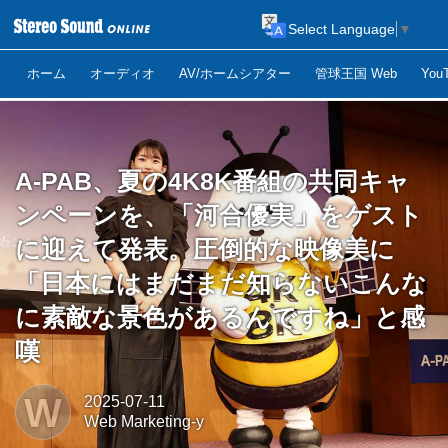
Select Language
▼
ホーム
オーディオ
AV/ホームシアター
管球王国 Web
Yo
A-PAB、夏の4K8K番組の共同キャ
ンペーンを、「河合優実」をゲスト
に迎えて発表。圧倒的な映像美に
「日本にはまだまだ知らないこんな
に素敵な景色があるんですね」と感
嘆
W
2025-07-11
Web Marketing-y