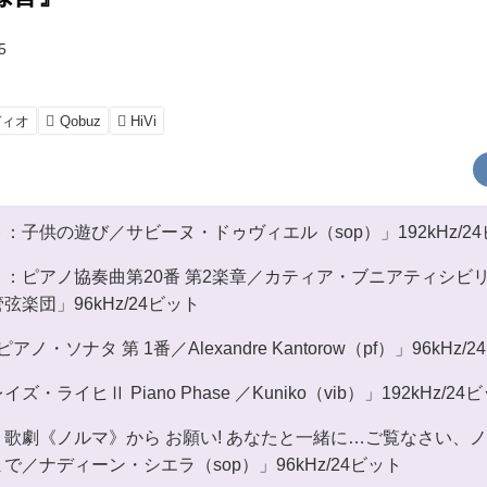
5
ディオ
Qobuz
HiVi
：子供の遊び／サビーヌ・ドゥヴィエル（sop）」192kHz/2
：ピアノ協奏曲第20番 第2楽章／カティア・ブニアティシビリ（
楽団」96kHz/24ビット
ノ・ソナタ 第 1番／Alexandre Kantorow（pf）」96kHz/
・ライヒⅡ Piano Phase ／Kuniko（vib）」192kHz/24
歌劇《ノルマ》から お願い! あなたと一緒に…ご覧なさい、
／ナディーン・シエラ（sop）」96kHz/24ビット