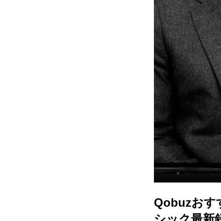
Qobuzお
シック最新