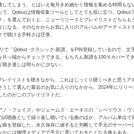
逃してしまう。とはいえ毎月きめ細かく情報を集める時間もな
て、Qobuzは情報収集ツールとしてとても役に立つ。Qobu
ク」を選んでおくと、ニューリリースとプレイリストどちらも
うになる。そのなかからお気に入りのアルバムやアーティスト
クで聴ける手軽さは圧巻。
リで「Qobuz -クラシック-新譜」をPIN登録しているので、
を片っ端からチェックできる。もちろん新譜を100％カバーで
り聴き逃しは明らかに少ない。
のプレイリストを聴きながら、これはじっくり聴くべきと思うア
そうして選んだ最近のお気に入りのなかから、2024年にリリ
したのがこのプレイリストだ。
ノ・フェイズ」やジェームズ・エーネスの「シベリウス：ヴ
の試聴曲として繰り返し聴いている曲のほか、アルバム単位で
な曲を登録した。永久保存に値すると判断して手元のサーバー
なかには物理メディアで手元に置いておきたくなる曲もある。