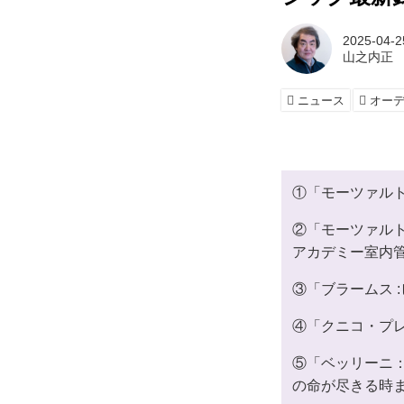
2025-04-2
山之内正
ニュース
オー
①「モーツァルト
②「モーツァルト
アカデミー室内管弦
③「ブラームス :ピア
④「クニコ・プレイズ
⑤「ベッリーニ：
の命が尽きる時まで