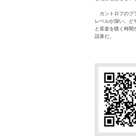
カントロフのブラ
レベルが深い。どち
と音楽を聴く時間
誤算だ。