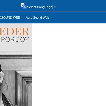
Select Language
▼
OSOUND WEB
Auto Sound Web