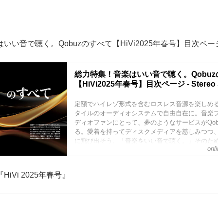
いい音で聴く。Qobuzのすべて【HiVi2025年春号】目次ペー
総力特集！音楽はいい音で聴く。Qobuz
【HiVi2025年春号】目次ページ - Stereo 
定額でハイレゾ形式を含むロスレス音源を楽しめ
タイルのオーディオシステムで自由自在に。音楽
ディオファンにとって、夢のようなサービスがQob
る。愛着を持ってディスクメディアを慈しみつつ
に飛び出そう。「音楽をいい音で聴く。」そのために
onl
つ徹底的に研究していく。
iVi 2025年春号』