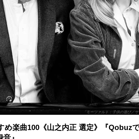
「モーツァルト：子供の遊び／サ
すすめ楽曲100《山之内正 選定》『Qobu
録音』