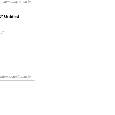
www.amazon.co.jp
Untitled
トア
stereosound-store.jp