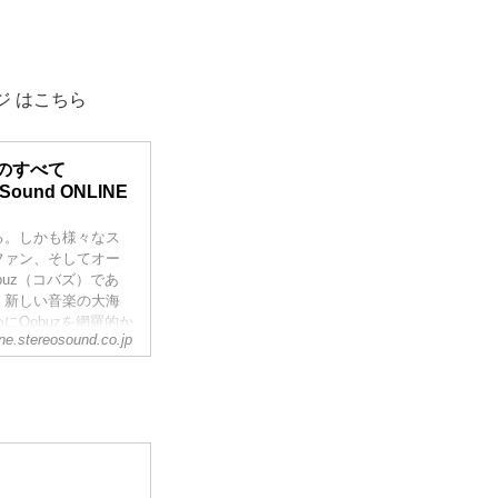
ジ はこちら
のすべて
Sound ONLINE
る。しかも様々なス
ファン、そしてオー
uz（コバズ）であ
、新しい音楽の大海
Qobuzを網羅的か
ine.stereosound.co.jp