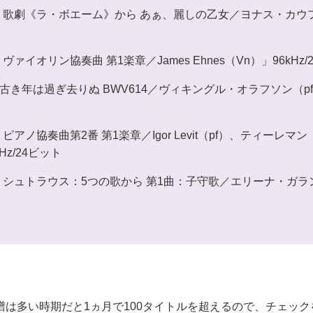
歌劇《ラ・ボエーム》から あぁ、麗しの乙女／ヨナス・カウフ
ァイオリン協奏曲 第1楽章／James Ehnes（Vn）」96kHz/
：古き年は過ぎ去りぬ BWV614／ヴィキングル・オラフソン（pf）」
アノ協奏曲第2番 第1楽章／Igor Levit（pf）、ティーレマン
Hz/24ビット
シュトラウス：5つの歌から 第1曲：子守歌／エリーナ・ガラ
は多い時期だと1ヵ月で100タイトルを超えるので、チェック