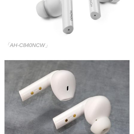
「AH-C840NCW」