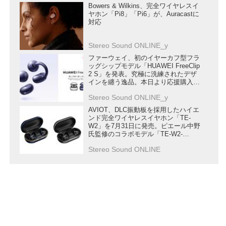
Bowers & Wilkins、完全ワイヤレスイ
ヤホン「Pi8」「Pi6」が、Auracastに
対応
Stereo Sound ONLINE_y
ファーウェイ、初のイヤーカフ型フラ
ッグシップモデル「HUAWEI FreeClip
2 S」を発表。究極に洗練されたデザ
インを纏う逸品。本日より応援購入受
付開始
Stereo Sound ONLINE_y
AVIOT、DLC振動板を採用したハイエ
ンド完全ワイヤレスイヤホン「TE-
W2」を7月31日に発売。ピエール中野
氏監修のコラボモデル「TE-W2-
PNK」もラインナップ
Stereo Sound ONLINE