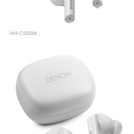
「AH-C500W」