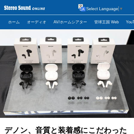
Select Language
▼
ホーム
オーディオ
AV/ホームシアター
管球王国 Web
Yo
デノン、音質と装着感にこだわった