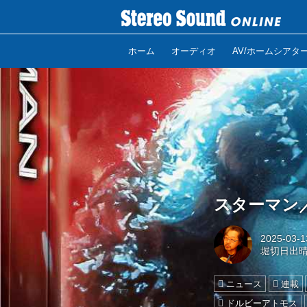
ホーム
オーディオ
AV/ホームシアタ
スターマン／愛
2025-03-1
堀切日出
ニュース
連載
ドルビーアトモス