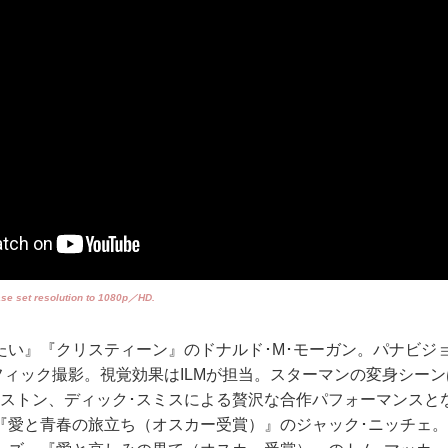
ase set resolution to 1080p／HD.
たい』『クリスティーン』のドナルド･M･モーガン。パナビジ
フィック撮影。視覚効果はILMが担当。スターマンの変身シーン
ンストン、ディック･スミスによる贅沢な合作パフォーマンスと
『愛と青春の旅立ち（オスカー受賞）』のジャック･ニッチェ