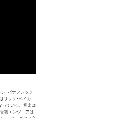
ョン･パナフレック
はリック･ベイカ
なっている。音楽は
。音響エンジニアは