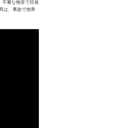
。不審な物音で目覚
男は、事故で他界