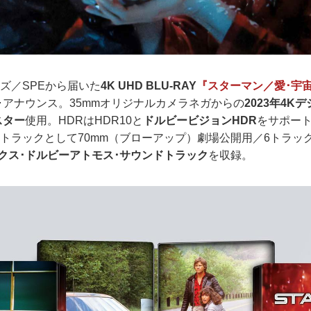
ズ／SPEから届いた
4K UHD BLU-RAY
『スターマン／愛･宇
ス･アナウンス。35mmオリジナルカメラネガからの
2023年4K
スター
使用。HDRはHDR10と
ドルビービジョンHDR
をサポー
ドトラックとして70mm（ブローアップ）劇場公開用／6トラッ
ックス･ドルビーアトモス･サウンドトラック
を収録。