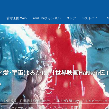
ー
管球王国 Web
YouTubeチャンネル
ストア
ベストバイ
PR
･宇宙はるかに 【世界映画Hakken伝 fro
3
晴
映画番長
世界映画Hakken伝
4K UHD Blu-ray
ドルビービジョ
ジョン･カーペンター
ジェフ･ブリッジス
SPE