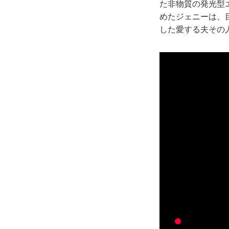
た非物質の発光型
めたジェニーは、
した愛する夫その人