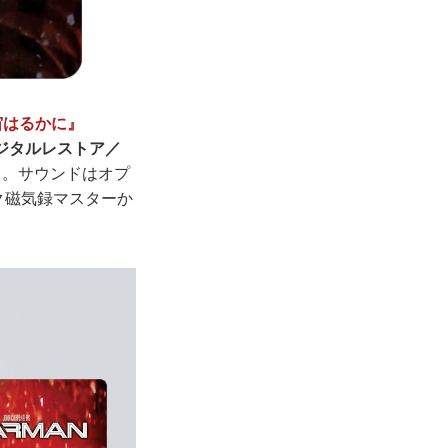
宙はるかに』
デジタルレストア／
ト。サウンドはオプ
ク磁気録マスターか