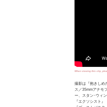
When viewing this clip, ple
撮影は『抱きしめ
ス／35mmアナモ
ー、スタン･ウィ
『エクソシスト』