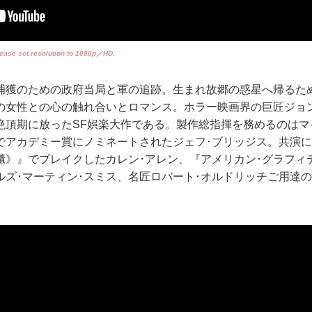
please set resolution to 1080p／HD.
捕獲のための政府当局と軍の追跡。生まれ故郷の惑星へ帰るた
の女性との心の触れ合いとロマンス。ホラー映画界の巨匠ジョ
絶頂期に放ったSF娯楽大作である。製作総指揮を務めるのはマ
でアカデミー賞にノミネートされたジェフ･ブリッジス。共演
櫃》』でブレイクしたカレン･アレン、『アメリカン･グラフィ
ルズ･マーティン･スミス、名匠ロバート･オルドリッチご用達の