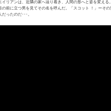
エイリアンは、近隣の家へ辿り着き、人間の形へと姿を変える
目の前に立つ男を見てその名を呼んだ。「スコット ！」ーその
だったのだ･･･。