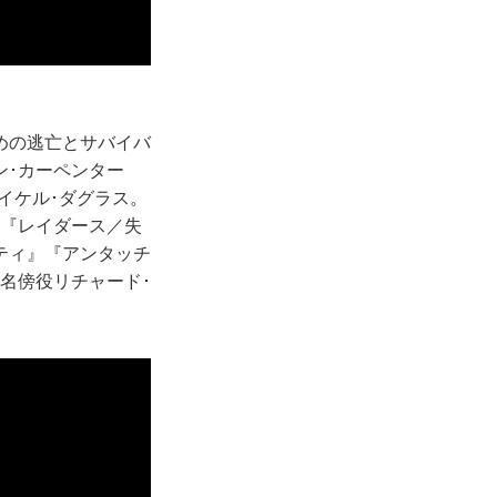
めの逃亡とサバイバ
ン･カーペンター
イケル･ダグラス。
に『レイダース／失
ティ』『アンタッチ
名傍役リチャード･