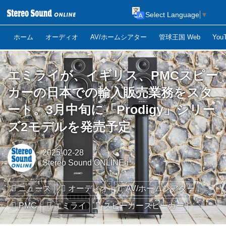
Select Language
▼
ホーム
オーディオ
AV/ホームシアター
管球王国 Web
Yo
エミライが、イギリス、PMCスピー
カーの日本での輸入販売業務をスタ
ート。3月中旬に「Prodigy」シリー
ズ2モデルを発売予定
2025-02-28
Stereo Sound ONLINE-i
ニュース
オーディオ
AV/ホームシアター
PMC
エミライ
スピーカースピーカー