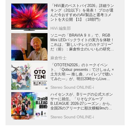
「HiVi夏のベストバイ2026」詳細ラン
キング（2位以下）を発表！ プロが選
んだ今おすすめのAV製品と選考コメ
ントを大公開 【1】（18部門）
HiVi 編集部
ソニーの「BRAVIA 9 Ⅱ」で、RGB
Mini LEDバックライトの実力を体験！
これは、“新しいテレビのカテゴリー”
だ（前）：麻倉怜士のいいもの研究所
レポート136
麻倉怜士
「OTOTEN2026」のトークイベン
ト、「Qobuz presents：てけしゅん ×
土方久明 ― 推し曲、ハイレゾで聴い
てみた―」が、明日20時からLive
Extremeで再配信
Stereo Sound ONLINE-i
ハイセンスが、Bリーグの公式スポン
サーに就任。「りそなグループ
B.LEAGUE 2026-27シーズン」から、
全国26のアリーナに順次横幅9mの
LEDディスプレイを導入し、ゲームを
Stereo Sound ONLINE-i
盛り上げる