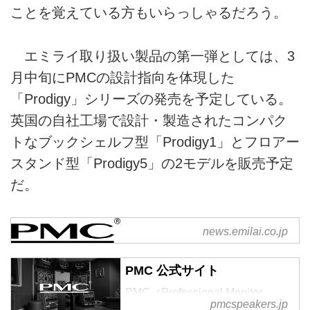
ことを覚えている方もいらっしゃるだろう。
エミライ取り扱い製品の第一弾としては、3
月中旬にPMCの設計指向を体現した
「Prodigy」シリーズの発売を予定している。
英国の自社工場で設計・製造されたコンパク
トなブックシェルフ型「Prodigy1」とフロアー
スタンド型「Prodigy5」の2モデルを販売予定
だ。
PMCブランド 輸入代理店業務
news.emilai.co.jp
開始のご案内 – エミライ
News一覧
PMC 公式サイト
PMC（Professional Monitor
pmcspeakers.jp
Company）は、1991年にイギリ