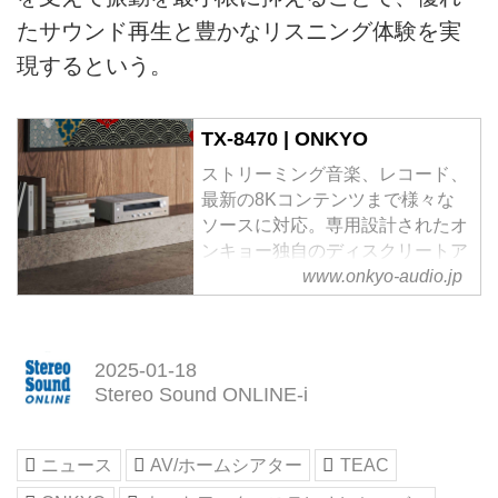
たサウンド再生と豊かなリスニング体験を実
現するという。
TX-8470 | ONKYO
ストリーミング音楽、レコード、
最新の8Kコンテンツまで様々な
ソースに対応。専用設計されたオ
ンキョー独自のディスクリートア
ンプにより、情報量豊かな音を楽
www.onkyo-audio.jp
しめる、ネットワーク・ステレオ
レシーバー。
2025-01-18
Stereo Sound ONLINE-i
ニュース
AV/ホームシアター
TEAC