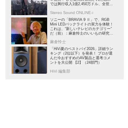
では興行収入1億2,450万ドル、全世界
興行収入は2億6,406万ドルを突破
Stereo Sound ONLINE-i
ソニーの「BRAVIA 9 Ⅱ」で、RGB
Mini LEDバックライトの実力を体験！
これは、“新しいテレビのカテゴリー”
だ（前）：麻倉怜士のいいもの研究所
レポート136
麻倉怜士
「HiVi夏のベストバイ2026」詳細ラン
キング（2位以下）を発表！ プロが選
んだ今おすすめのAV製品と選考コメ
ントを大公開 【2】（24部門）
HiVi 編集部