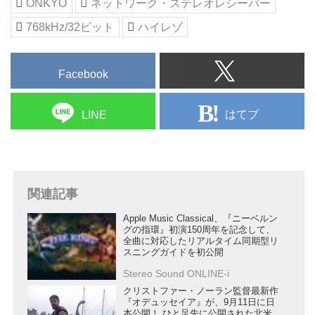
ONKYO
ネットワーク・ステレオレシーバー
768kHz/32ビット
ハイレゾ
Facebook
はてブ
LINE
関連記事
Apple Music Classical、『ニーベルン
グの指環』初演150周年を記念して、
全曲に対応したリアルタイム同期型リ
スニングガイドを初公開
Stereo Sound ONLINE-i
クリストファー・ノーラン監督最新作
『オデュッセイア』が、9月11日に日
本公開！ ひと足先に公開された北米