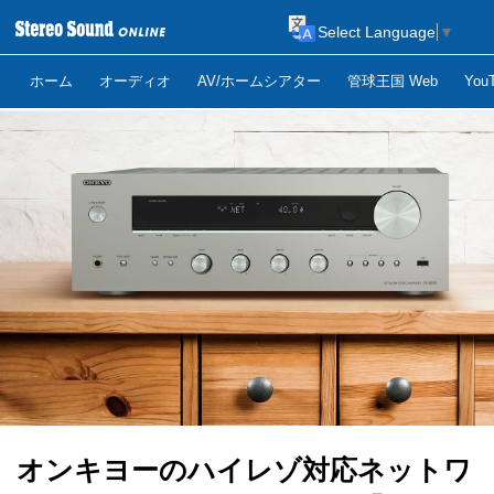
Select Language
▼
ホーム
オーディオ
AV/ホームシアター
管球王国 Web
Yo
オンキヨーのハイレゾ対応ネットワ